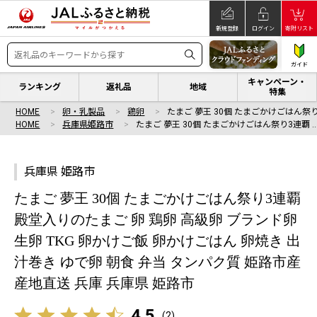
新規登録
ログイン
寄附リスト
ガイド
キャンペーン・
ランキング
返礼品
地域
特集
HOME
卵・乳製品
鶏卵
たまご 夢王 30個 たまごかけごはん祭り
HOME
兵庫県姫路市
たまご 夢王 30個 たまごかけごはん祭り3連覇 
兵庫県 姫路市
たまご 夢王 30個 たまごかけごはん祭り3連覇
殿堂入りのたまご 卵 鶏卵 高級卵 ブランド卵
生卵 TKG 卵かけご飯 卵かけごはん 卵焼き 出
汁巻き ゆで卵 朝食 弁当 タンパク質 姫路市産
産地直送 兵庫 兵庫県 姫路市
4.5
(
2
)