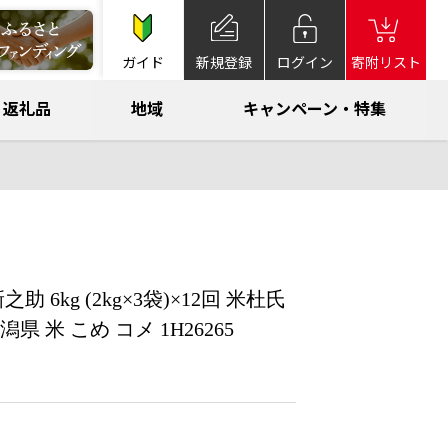
ガイド
新規登録
ログイン
寄附リスト
返礼品
地域
キャンペーン・特集
6kg (2kg×3袋)×12回 米杜氏
県 米 こめ コメ 1H26265