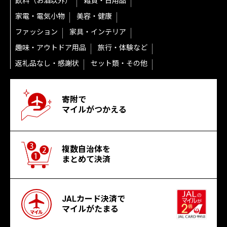
飲料（お酒以外）
雑貨・日用品
家電・電気小物
美容・健康
ファッション
家具・インテリア
趣味・アウトドア用品
旅行・体験など
返礼品なし・感謝状
セット類・その他
寄附で
マイルがつかえる
複数自治体を
まとめて決済
JALカード決済で
マイルがたまる