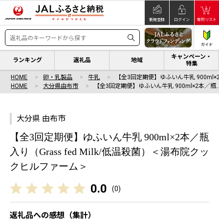
新規登録
ログイン
寄附リスト
ガイド
キャンペーン・
ランキング
返礼品
地域
特集
HOME
卵・乳製品
牛乳
【全3回定期便】ゆふいん牛乳 900ml×
HOME
大分県由布市
【全3回定期便】ゆふいん牛乳 900ml×2本／瓶
大分県 由布市
【全3回定期便】ゆふいん牛乳 900ml×2本／瓶
入り（Grass fed Milk/低温殺菌）＜湯布院クッ
クヒルファーム＞
0.0
(
0
)
返礼品への感想（集計）