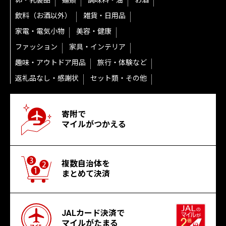
卵・乳製品
麺類
調味料・油
お酒
飲料（お酒以外）
雑貨・日用品
家電・電気小物
美容・健康
ファッション
家具・インテリア
趣味・アウトドア用品
旅行・体験など
返礼品なし・感謝状
セット類・その他
寄附で
マイルがつかえる
複数自治体を
まとめて決済
JALカード決済で
マイルがたまる