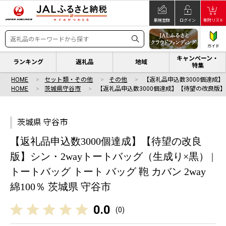
新規登録
ログイン
寄附リスト
ガイド
キャンペーン・
ランキング
返礼品
地域
特集
HOME
セット類・その他
その他
【返礼品申込数3000個達成
HOME
茨城県守谷市
【返礼品申込数3000個達成】【待望の改良版
茨城県 守谷市
【返礼品申込数3000個達成】【待望の改良
版】シン・2wayトートバッグ（生成り×黒） |
トートバッグ トート バッグ 鞄 カバン 2way
綿100％ 茨城県 守谷市
0.0
(
0
)