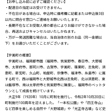
【お申し込み前に必ずご確認ください】
・配達日の指定はお受けできません。
・不在日がある場合は、申込時に備考欄に記載または申込後3日
以内に問合せ窓口へご連絡をお願いいたします。
・長期不在などお受取人様の都合によりお届けができなかった場
合、再送およびキャンセルはいたしかねます。
・万が一発送困難な場合は、当自治体の別のお品（同一金額以
下）をお選びいただくことがございます。
【宇美町の概要】
宇美町は、福岡都市圏（福岡市、筑紫野市、春日市、大野城
市、太宰府市、那珂川市、古賀市、宇美町、篠栗町、志免町、須
恵町、新宮町、久山町、粕屋町、宗像市、福津市、糸島市）に属
する町で、西は福岡市と大野城市北西は志免町、北は須恵町、東
は飯塚市、南は太宰府市と筑紫野市に隣接し、福岡市のベットタ
ウンとして成長を続けています。
大正9年（1920年）10月に町制を施行し、令和2年10月20日に
町制施行100周年を迎えました。「一本松公園」や「四王寺山」
など四季を楽しめる自然や「大野城跡」や「光正寺古墳」など史