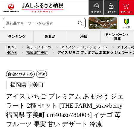
新規登録
ログイン
寄附リスト
ガイド
キャンペーン・
ランキング
返礼品
地域
特集
HOME
菓子・スイーツ
アイスクリーム・ジェラート
アイス いち
HOME
福岡県宇美町
アイス いちご プレミアム あまおう ジェラート 2種 セ
自治体おすすめ
冷凍
福岡県 宇美町
アイス いちご プレミアム あまおう ジェ
ラート 2種 セット [THE FARM_strawberry
福岡県 宇美町 um40azo780003] イチゴ 苺
フルーツ 果実 甘い デザート 冷凍