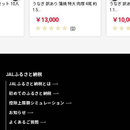
ット 10人
うなぎ 訳あり 蒲焼 特大 肉厚 4尾 約
うなぎ 訳あ
1.5…
1.1…
￥13,000
￥10,0
(
0
)
JALふるさと納税
JALふるさと納税とは
初めてのふるさと納税
控除上限額シミュレーション
お知らせ
よくあるご質問