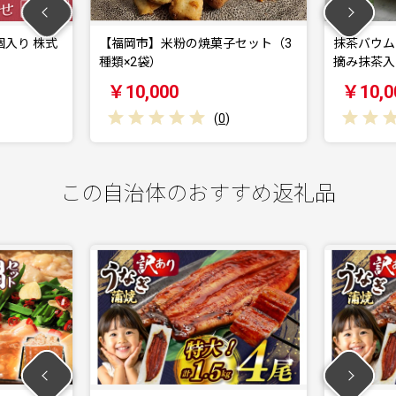
個入り 株式
【福岡市】米粉の焼菓子セット（3
抹茶バウム
種類×2袋）
摘み抹茶入
￥10,000
￥10,0
(
0
)
この自治体のおすすめ返礼品