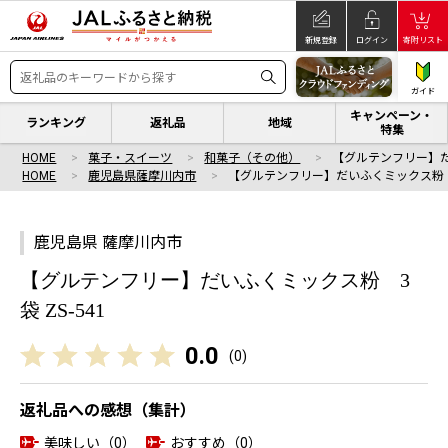
新規登録
ログイン
寄附リスト
ガイド
キャンペーン・
ランキング
返礼品
地域
特集
HOME
菓子・スイーツ
和菓子（その他）
【グルテンフリー】だ
HOME
鹿児島県薩摩川内市
【グルテンフリー】だいふくミックス粉 3
鹿児島県 薩摩川内市
【グルテンフリー】だいふくミックス粉 3
袋 ZS-541
0.0
(
0
)
返礼品への感想（集計）
美味しい（0）
おすすめ（0）