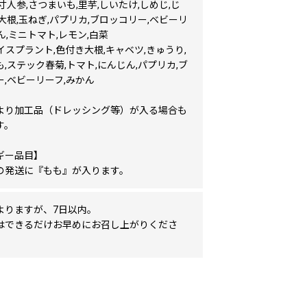
寸人参,さつまいも,里芋,しいたけ,しめじ,じ
大根,玉ねぎ,パプリカ,ブロッコリー,ベビーリ
ん,ミニトマト,レモン,白菜
イスプラント,色付き大根,キャベツ,きゅうり,
,ステック春菊,トマト,にんじん,パプリカ,ブ
,ベビーリーフ,みかん
より加工品（ドレッシング等）が入る場合も
す。
ギー品目】
月の発送に『もも』が入ります。
よりますが、7日以内。
はできるだけお早めにお召し上がりくださ