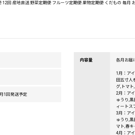
期便 12回 産地直送 野菜定期便 フルーツ定期便 果物定期便 くだもの 毎月 
内容量
各月お届
1月：アイ
田五寸人
グ,トマト
2月：アイ
月1回発送予定
ゅうり,黒
ィートス
3月：アイ
ゅうり,黒
マト,春キ
4月：アイ