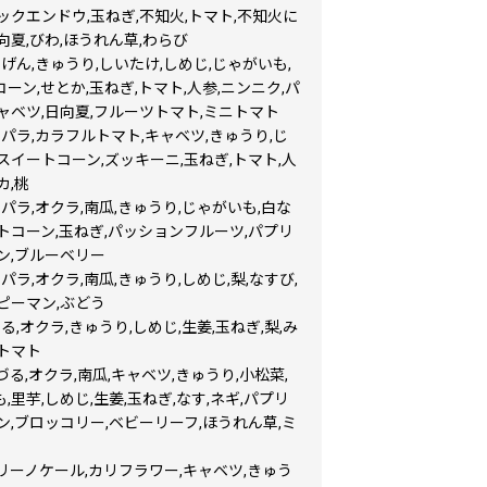
ックエンドウ,玉ねぎ,不知火,トマト,不知火に
向夏,びわ,ほうれん草,わらび
げん,きゅうり,しいたけ,しめじ,じゃがいも,
ーン,せとか,玉ねぎ,トマト,人参,ニンニク,パ
ャベツ,日向夏,フルーツトマト,ミニトマト
パラ,カラフルトマト,キャベツ,きゅうり,じ
スイートコーン,ズッキーニ,玉ねぎ,トマト,人
カ,桃
パラ,オクラ,南瓜,きゅうり,じゃがいも,白な
トコーン,玉ねぎ,パッションフルーツ,パプリ
ン,ブルーベリー
パラ,オクラ,南瓜,きゅうり,しめじ,梨,なすび,
ピーマン,ぶどう
る,オクラ,きゅうり,しめじ,生姜,玉ねぎ,梨,み
トマト
づる,オクラ,南瓜,キャベツ,きゅうり,小松菜,
,里芋,しめじ,生姜,玉ねぎ,なす,ネギ,パプリ
ン,ブロッコリー,ベビーリーフ,ほうれん草,ミ
リーノケール,カリフラワー,キャベツ,きゅう