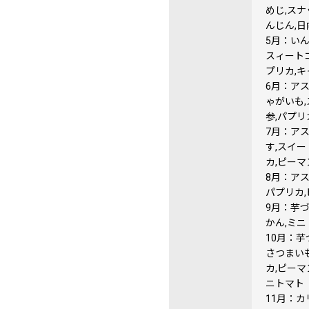
めじ,スナ
んじん,日
5月：いん
スィートコ
プリカ,キ
6月：アス
ゃがいも,
参,パプリ
7月：アス
す,スイー
カ,ピーマ
8月：アス
パプリカ,
9月：芋づ
かん,ミニ
10月：芋
さつまいも
カ,ピーマ
ニトマト
11月：カ