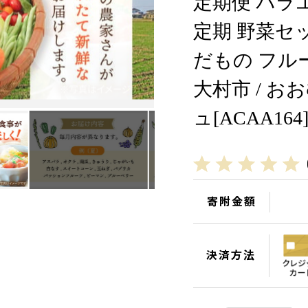
定期便 バラ
定期 野菜セッ
だもの フル
大村市 / 
ュ[ACAA164
寄附金額
決済方法