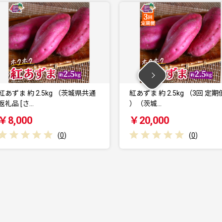
通
紅あずま 約 2.5kg （3回 定期便
紅あずま 約2.5kg
）（茨城…
）（茨城県…
￥20,000
￥40,000
(
0
)