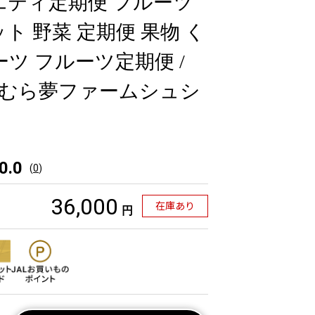
エティ定期便 フルーツ
ト 野菜 定期便 果物 く
ーツ フルーツ定期便 /
おおむら夢ファームシュシ
]
0.0
(
0
)
36,000
在庫あり
円