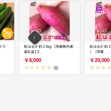
.5kg （茨城県共通
紅はるか 約 2.5kg （3回 定期便
紅
）（茨城…
￥20,000
(
0
)
(
0
)