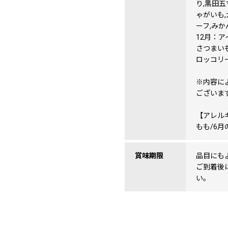
り,黒田五
ゃがいも,
ーフ,みか
12月：ア
さつまいも
ロッコリー
※内容に
ございま
【アレル
もも/6
賞味期限
品目にも
ご到着後
い。