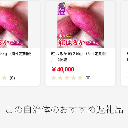
はるか 約 2.5kg （6回 定期便
紅あずま 約 2.5kg （茨城県共
）（茨城…
返礼品 [さ…
￥40,000
￥8,000
(
0
)
(
0
)
この自治体のおすすめ返礼品