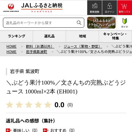
新規登録
ログイン
寄附リスト
ガイド
キャンペーン・
ランキング
返礼品
地域
特集
HOME
飲料（お酒以外）
ジュース（果物・野菜）
＼ぶどう果汁
HOME
岩手県紫波町
＼ぶどう果汁100%／文さんちの完熟ぶどうジ
岩手県 紫波町
＼ぶどう果汁100%／文さんちの完熟ぶどうジ
ュース 1000ml×2本 (EH001)
0.0
(
0
)
返礼品への感想（集計）
美味しい（0）
おすすめ（0）