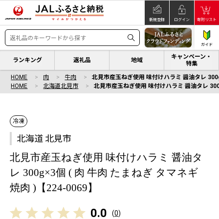
新規登録
ログイン
寄附リスト
ガイド
キャンペーン・
ランキング
返礼品
地域
特集
HOME
肉
牛肉
北見市産玉ねぎ使用 味付けハラミ 醤油タレ 300g×3
HOME
北海道北見市
北見市産玉ねぎ使用 味付けハラミ 醤油タレ 300g×3
冷凍
北海道 北見市
北見市産玉ねぎ使用 味付けハラミ 醤油タ
レ 300g×3個 ( 肉 牛肉 たまねぎ タマネギ
焼肉 )【224-0069】
0.0
(
0
)