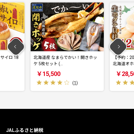
8
北海道産 なまらでかい！開きホッ
【予約：2026年6
ケ 5枚セット (…
北海道オホーツ…
￥15,500
￥28,500
(
1
)
JALふるさと納税