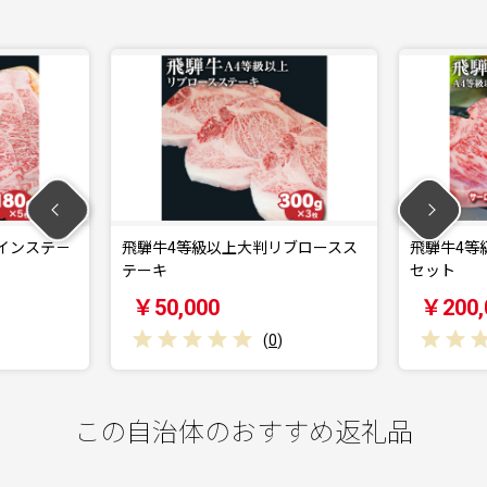
騨牛4等級以上大判リブロースス
飛騨牛4等級以上豪華贅沢ステー
ーキ
セット
50,000
￥200,000
(
0
)
(
0
)
この自治体のおすすめ返礼品