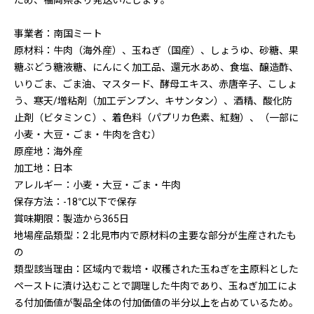
ため、福岡県より発送いたします。
事業者：南国ミート
原材料：牛肉（海外産）、玉ねぎ（国産）、しょうゆ、砂糖、果
糖ぶどう糖液糖、にんにく加工品、還元水あめ、食塩、醸造酢、
いりごま、ごま油、マスタード、酵母エキス、赤唐辛子、こしょ
う、寒天/増粘剤（加工デンプン、キサンタン）、酒精、酸化防
止剤（ビタミンＣ）、着色料（パプリカ色素、紅麹）、（一部に
小麦・大豆・ごま・牛肉を含む）
原産地：海外産
加工地：日本
アレルギー：小麦・大豆・ごま・牛肉
保存方法：-18℃以下で保存
賞味期限：製造から365日
地場産品類型：2 北見市内で原材料の主要な部分が生産されたも
の
類型該当理由：区域内で栽培・収穫された玉ねぎを主原料とした
ペーストに漬け込むことで調理した牛肉であり、玉ねぎ加工によ
る付加価値が製品全体の付加価値の半分以上を占めているため。