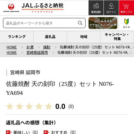
新規登録
ログイン
寄附リスト
ガイド
キャンペーン・
ランキング
返礼品
地域
特集
HOME
お酒
焼酎
佐藤焼酎 天の刻印（25度）セット N076-YA…
HOME
宮崎県延岡市
佐藤焼酎 天の刻印（25度）セット N076-YA…
宮崎県 延岡市
佐藤焼酎 天の刻印（25度）セット N076-
YA694
0.0
(
0
)
返礼品への感想（集計）
美味しい（0）
おすすめ（0）