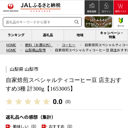
新規登録
ログイン
寄附リスト
ガイド
キャンペーン・
ランキング
返礼品
地域
特集
HOME
飲料（お酒以外）
コーヒー
自家焙煎スペシャルティコー
HOME
山梨県山梨市
自家焙煎スペシャルティコーヒー豆 店主おすす
山梨県 山梨市
自家焙煎スペシャルティコーヒー豆 店主おす
すめ3種 計300g【1653005】
0.0
(
0
)
返礼品への感想（集計）
美味しい（0）
おすすめ（0）