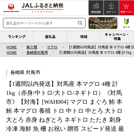
新規登録
ログイン
寄附リスト
ガイド
キャンペーン・
ランキング
返礼品
地域
特集
HOME
魚介類
マグロ
【1週間以内発送】対馬産 本マグロ 4種 計
HOME
長崎県対馬市
【1週間以内発送】対馬産 本マグロ 4種 計1kg
長崎県 対馬市
【1週間以内発送】対馬産 本マグロ 4種 計
1kg（赤身/中トロ/大トロ/ネギトロ）《対馬
市》【対海】[WAH004] マグロ まぐろ 鮪 本
鮪 本マグロ 養殖 トロ 中トロ 中とろ 大トロ
大とろ 赤身 ねぎとろ ネギトロ たたき 刺身
冷凍 海鮮 魚 柵 お祝い 贈答 スピード発送 最