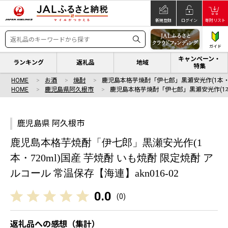
新規登録
ログイン
寄附リスト
ガイド
キャンペーン・
ランキング
返礼品
地域
特集
HOME
お酒
焼酎
鹿児島本格芋焼酎「伊七郎」黒瀬安光作(1本・
HOME
鹿児島県阿久根市
鹿児島本格芋焼酎「伊七郎」黒瀬安光作(1本
鹿児島県 阿久根市
鹿児島本格芋焼酎「伊七郎」黒瀬安光作(1
本・720ml)国産 芋焼酎 いも焼酎 限定焼酎 ア
ルコール 常温保存【海連】akn016-02
0.0
(
0
)
返礼品への感想（集計）