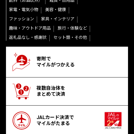
飲料（お酒以外）
雑貨・日用品
家電・電気小物
美容・健康
ファッション
家具・インテリア
趣味・アウトドア用品
旅行・体験など
返礼品なし・感謝状
セット類・その他
寄附で
マイルがつかえる
複数自治体を
まとめて決済
JALカード決済で
マイルがたまる