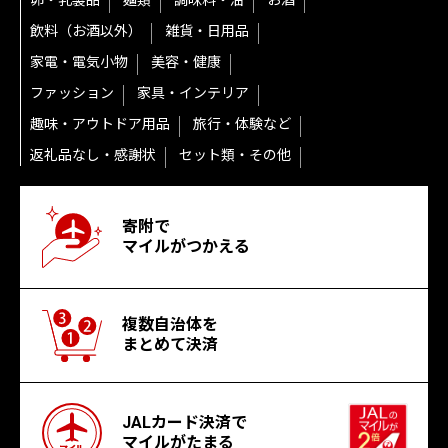
卵・乳製品
麺類
調味料・油
お酒
飲料（お酒以外）
雑貨・日用品
家電・電気小物
美容・健康
ファッション
家具・インテリア
趣味・アウトドア用品
旅行・体験など
返礼品なし・感謝状
セット類・その他
寄附で
マイルがつかえる
複数自治体を
まとめて決済
JALカード決済で
マイルがたまる