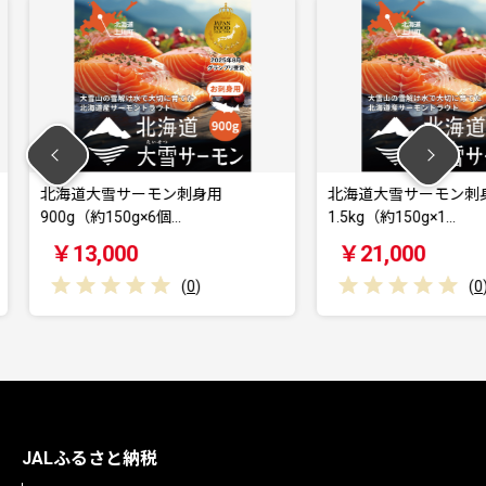
刺身用
北海道大雪サーモン刺身用
≪訳あ
1.5kg（約150g×1…
★ 岸田
￥21,000
￥17
(
0
)
(
0
)
JALふるさと納税