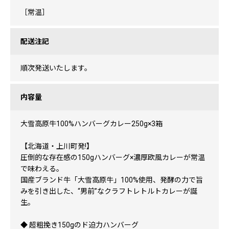
［常温］
配送注記
順次発送いたします。
内容量
大雪高原牛100%ハンバーグカレー250g×3箱
【北海道・上川町発!】
圧倒的な存在感の150gハンバーグ×濃厚欧風カレーが常温
で味わえる。
国産ブランド牛「大雪高原牛」100%使用、発酵の力で旨
みを引き出した、“男前”なクラフトレトルトカレーが誕
生。
◆ 超粗挽き150gのド迫力ハンバーグ