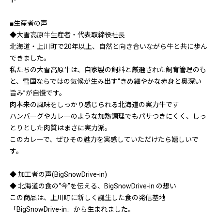
ト
■生産者の声
◆大雪高原牛生産者・代表取締役社長
北海道・上川町で20年以上、自然と向き合いながら牛と共に歩ん
できました。
私たちの大雪高原牛は、自家製の飼料と厳選された飼育管理のも
と、雪国ならではの気候が生み出す“きめ細やかな赤身と奥深い
旨み”が自慢です。
肉本来の風味をしっかり感じられる北海道の実力牛です
ハンバーグやカレーのような加熱調理でもパサつきにくく、しっ
とりとした肉質はまさに実力派。
このカレーで、ぜひその魅力を実感していただけたら嬉しいで
す。
◆ 加工者の声(BigSnowDrive-in)
◆ 北海道の食の“今”を伝える、BigSnowDrive-in の想い
この商品は、上川町に新しく誕生した食の発信基地
「BigSnowDrive-in」から生まれました。