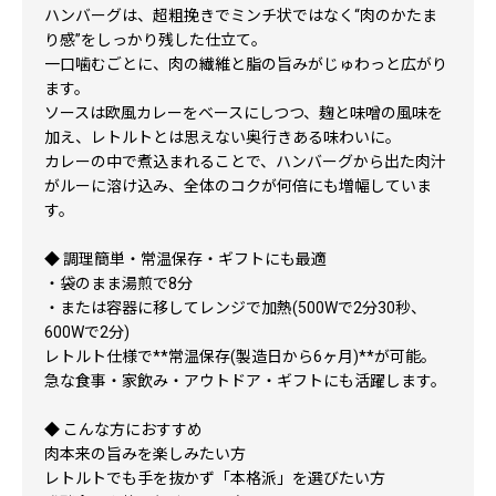
ハンバーグは、超粗挽きでミンチ状ではなく“肉のかたま
り感”をしっかり残した仕立て。
一口噛むごとに、肉の繊維と脂の旨みがじゅわっと広がり
ます。
ソースは欧風カレーをベースにしつつ、麹と味噌の風味を
加え、レトルトとは思えない奥行きある味わいに。
カレーの中で煮込まれることで、ハンバーグから出た肉汁
がルーに溶け込み、全体のコクが何倍にも増幅していま
す。
◆ 調理簡単・常温保存・ギフトにも最適
・袋のまま湯煎で8分
・または容器に移してレンジで加熱(500Wで2分30秒、
600Wで2分)
レトルト仕様で**常温保存(製造日から6ヶ月)**が可能。
急な食事・家飲み・アウトドア・ギフトにも活躍します。
◆ こんな方におすすめ
肉本来の旨みを楽しみたい方
レトルトでも手を抜かず「本格派」を選びたい方