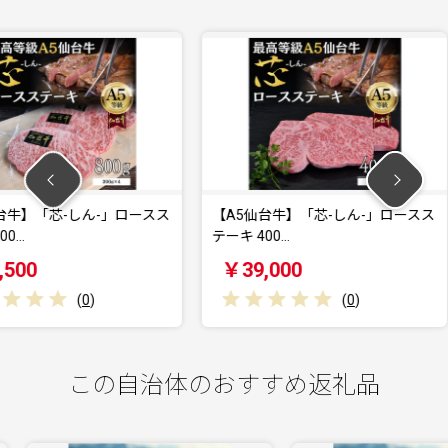
ん-」ロースス
【A5仙台牛】「芯-しん-」ロースス
【A5仙台
テーキ 400…
テーキ 20
￥39,000
￥22,
)
(
0
)
この自治体のおすすめ返礼品