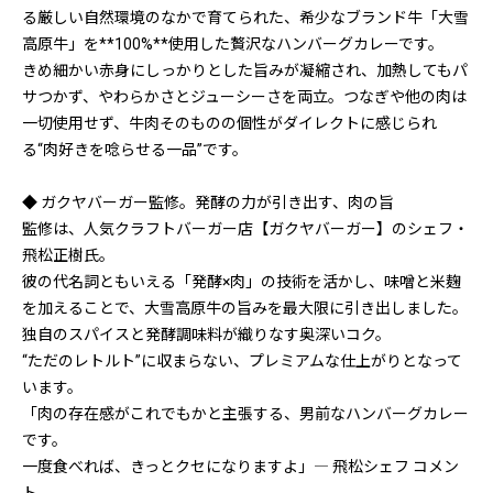
る厳しい自然環境のなかで育てられた、希少なブランド牛「大雪
高原牛」を**100%**使用した贅沢なハンバーグカレーです。
きめ細かい赤身にしっかりとした旨みが凝縮され、加熱してもパ
サつかず、やわらかさとジューシーさを両立。つなぎや他の肉は
一切使用せず、牛肉そのものの個性がダイレクトに感じられ
る“肉好きを唸らせる一品”です。
◆ ガクヤバーガー監修。発酵の力が引き出す、肉の旨
監修は、人気クラフトバーガー店【ガクヤバーガー】のシェフ・
飛松正樹氏。
彼の代名詞ともいえる「発酵×肉」の技術を活かし、味噌と米麹
を加えることで、大雪高原牛の旨みを最大限に引き出しました。
独自のスパイスと発酵調味料が織りなす奥深いコク。
“ただのレトルト”に収まらない、プレミアムな仕上がりとなって
います。
「肉の存在感がこれでもかと主張する、男前なハンバーグカレー
です。
一度食べれば、きっとクセになりますよ」― 飛松シェフ コメン