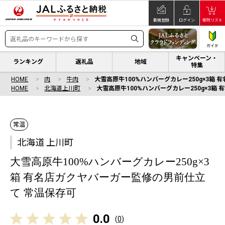
新規登録
ログイン
寄附リスト
ガイド
キャンペーン・
ランキング
返礼品
地域
特集
HOME
肉
牛肉
大雪高原牛100%ハンバーグカレー250g×3箱
HOME
北海道上川町
大雪高原牛100%ハンバーグカレー250g×3
常温
北海道 上川町
大雪高原牛100%ハンバーグカレー250g×3
箱 有名店ガクヤバーガー監修の男前仕立
て 常温保存可
0.0
(
0
)