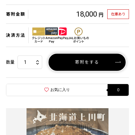
18,000
寄附金額
在庫あり
円
決済方法
数量
寄附をする
お気に入り
0