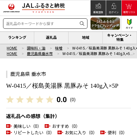
新規登録
ログイン
寄附リスト
ガイド
キャンペーン・
ランキング
返礼品
地域
特集
HOME
調味料・油
味噌
W-0415／桜島美湯豚 黒豚みそ 140g入
HOME
鹿児島県垂水市
W-0415／桜島美湯豚 黒豚みそ 140g入×5…
鹿児島県 垂水市
W-0415／桜島美湯豚 黒豚みそ 140g入×5P
0.0
(
0
)
返礼品への感想（集計）
美味しい（0）
おすすめ（0）
リピートしたい（0）
お気に入り（0）
便利（0）