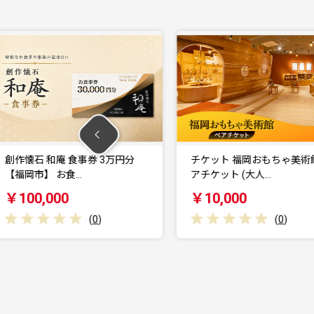
食事券 3万円分
チケット 福岡おもちゃ美術館 ペ
食…
アチケット (大人…
レ
￥10,000
(
0
)
(
0
)