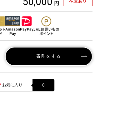
50,000
在庫あり
円
寄附をする
お気に入り
0