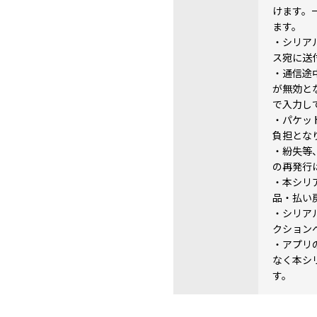
けます。
ます。
・シリア
ス宛に送
・通信途
が無効と
で入力し
・パケッ
負担とな
・紛失等
の再発行
・本シリ
品・払い
・シリア
クション
・アプリ
なく本シ
す。