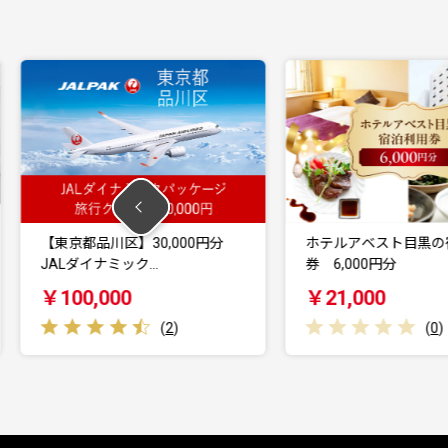
30,000円分
ホテルアベスト目黒の宿泊利用
M
ック…
券 6,000円分
￥21,000
(
2
)
(
0
)