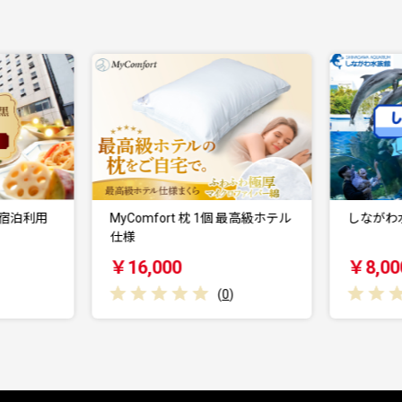
yComfort 枕 1個 最高級ホテル
しながわ水族館ペア入館券
仕様
￥16,000
￥8,000
(
0
)
(
0
)