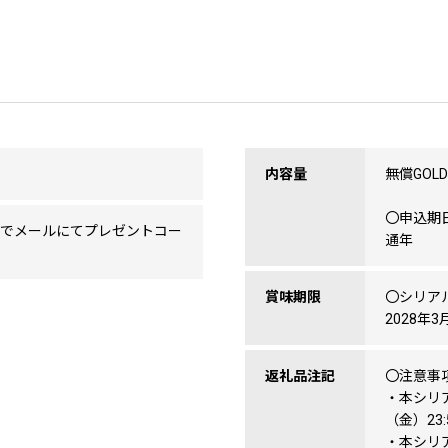
内容量
無償GOLD1
〇申込期
度でメールにてプレゼントコー
通年
賞味期限
〇シリア
2028年3
返礼品注記
〇注意事
・本シリア
（金）23
・本シリ