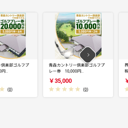
プ
青森カントリー倶楽部ゴルフプ
界 アンジン / 界
レー券 10,000円…
税宿泊ギフト…
￥35,000
￥100,000
(
0
)