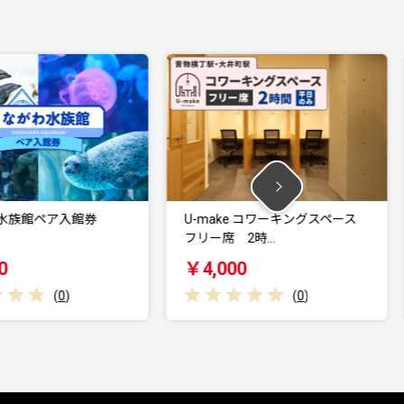
U-make コワーキングスペース
U-make コワ
フリー席 2時…
フリー席 2時…
￥4,000
￥8,000
(
0
)