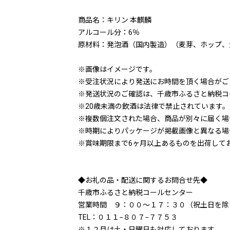
商品名：キリン 本麒麟
アルコール分：6％
原材料：発泡酒（国内製造）（麦芽、ホップ、
※画像はイメージです。
※受注状況により発送にお時間を頂く場合がご
※発送状況のご確認は、千歳市ふるさと納税コールセ
※20歳未満の飲酒は法律で禁止されています。
※複数個注文された場合、商品が別々に届く場
※時期によりパッケージが掲載画像と異なる場
※賞味期限まで6ヶ月以上あるものを出荷して
◆お礼の品・配送に関するお問合せ先◆
千歳市ふるさと納税コールセンター
営業時間 ９：００〜１７：３０（祝土日を除
TEL：０１１−８０７−７７５３
※１２月は土・日曜日も対応しております