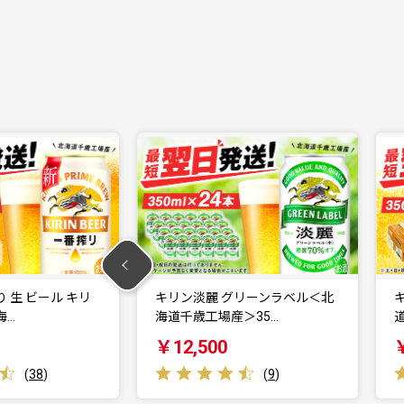
リーンラベル＜北
キリン一番搾り生ビール＜北海
＞35…
道千歳工場産＞350m…
￥30,800
(
9
)
(
6
)