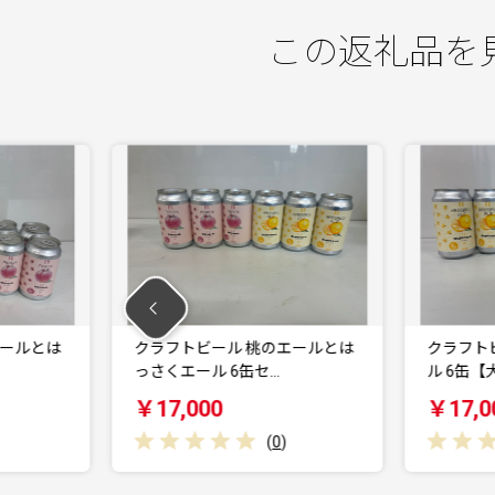
この返礼品を
 桃のエールとは
クラフトビール はっさくのエー
6缶セ…
ル 6缶【大阪 泉佐…
￥17,000
(
0
)
(
0
)