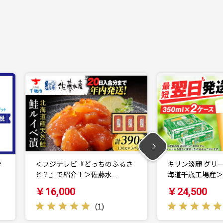
さ
キリン淡麗 グリーンラベル＜北
キリン本麒麟＜北
海道千歳工場産＞35…
産＞350ml 2ケー
￥24,500
￥24,500
(
6
)