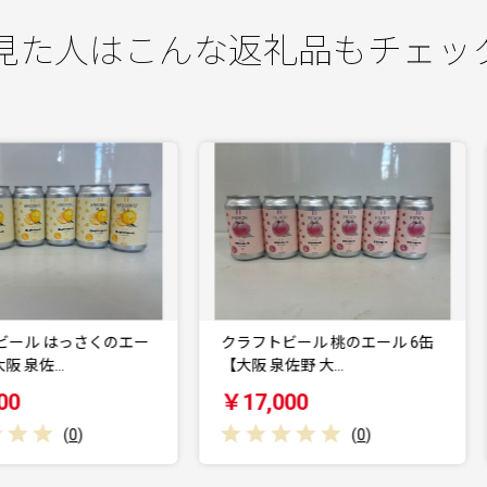
見た人はこんな返礼品もチェッ
クラフトビール 桃のエール 6缶
【日本ビール】龍馬1865・龍
【大阪 泉佐野 大…
レモン・NINJA…
￥17,000
￥15,000
(
0
)
(
0
)