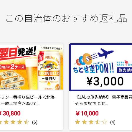
この自治体のおすすめ返礼品
【JALの旅先納税】 電子商品券
＜フジテレビ『どっちのふる
そらまち”ちとせ…
と？』で紹介！＞佐藤水…
￥10,000
￥16,000
(
4
)
(
1
)