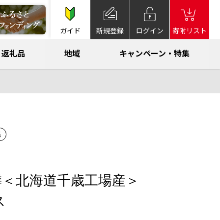
ガイド
新規登録
ログイン
寄附リスト
返礼品
地域
キャンペーン・特集
温
麟＜北海道千歳工場産＞
ス