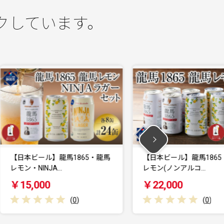
クしています。
馬
【日本ビール】龍馬1865・龍馬
【日本ビール】龍
レモン(ノンアルコ…
レモン(ノンアル
￥22,000
￥15,000
(
0
)