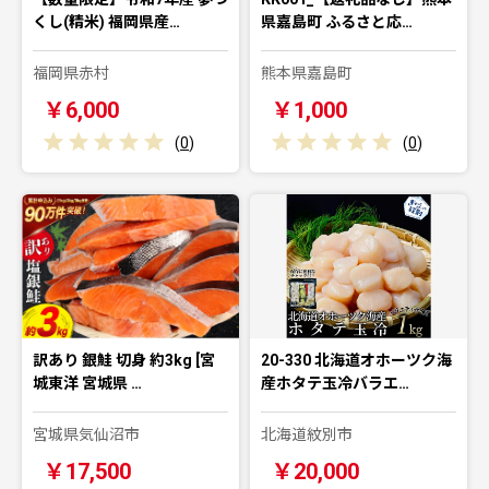
くし(精米) 福岡県産…
県嘉島町 ふるさと応…
福岡県赤村
熊本県嘉島町
￥6,000
￥1,000
(
0
)
(
0
)
訳あり 銀鮭 切身 約3kg [宮
20-330 北海道オホーツク海
城東洋 宮城県 …
産ホタテ玉冷バラエ…
宮城県気仙沼市
北海道紋別市
￥17,500
￥20,000