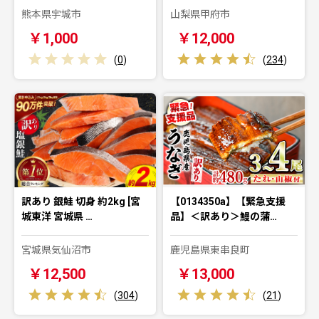
熊本県宇城市
山梨県甲府市
￥1,000
￥12,000
(
0
)
(
234
)
訳あり 銀鮭 切身 約2kg [宮
【0134350a】【緊急支援
城東洋 宮城県 …
品】＜訳あり＞鰻の蒲…
宮城県気仙沼市
鹿児島県東串良町
￥12,500
￥13,000
(
304
)
(
21
)