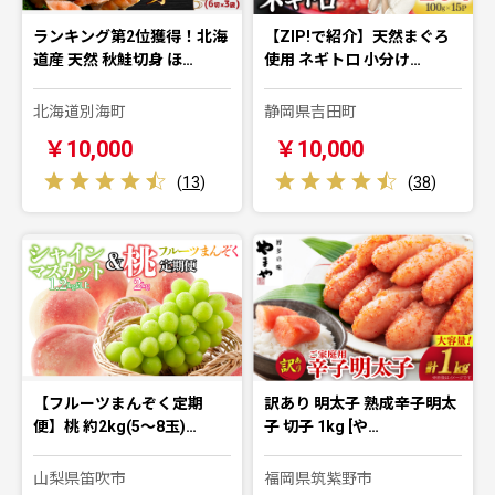
ランキング第2位獲得！北海
【ZIP!で紹介】天然まぐろ
道産 天然 秋鮭切身 ほ…
使用 ネギトロ 小分け…
北海道別海町
静岡県吉田町
￥10,000
￥10,000
(
13
)
(
38
)
【フルーツまんぞく定期
訳あり 明太子 熟成辛子明太
便】桃 約2kg(5～8玉)…
子 切子 1kg [や…
山梨県笛吹市
福岡県筑紫野市