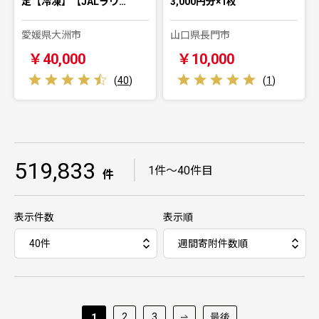
定【冷凍】【JALラウ…
3,000円分×1枚
愛媛県大洲市
山口県長門市
￥40,000
￥10,000
(
40
)
(
1
)
519,833
｜
1件～40件目
件
表示件数
表示順
2
3
最後
1