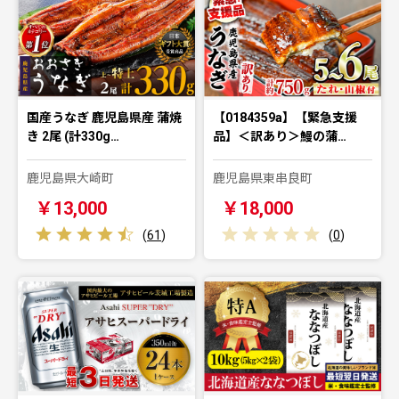
国産うなぎ 鹿児島県産 蒲焼
【0184359a】【緊急支援
き 2尾 (計330g…
品】＜訳あり＞鰻の蒲…
鹿児島県大崎町
鹿児島県東串良町
￥13,000
￥18,000
(
61
)
(
0
)