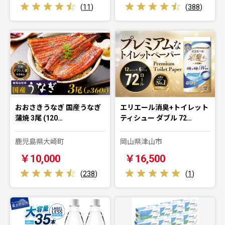
(
11
)
(
388
)
おおさきうなぎ 国産うなぎ
エリエール消臭+トイレット
蒲焼 3尾 (120…
ティシュー ダブル 72…
鹿児島県大崎町
岡山県津山市
￥10,000
￥16,500
(
238
)
(
1
)