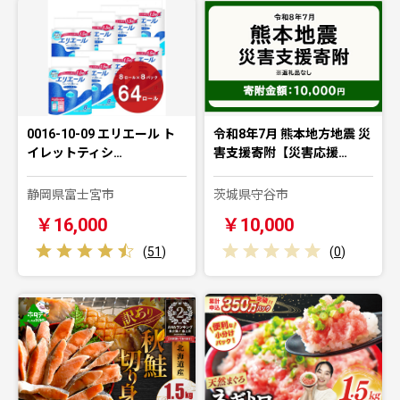
0016-10-09 エリエール ト
令和8年7月 熊本地方地震 災
イレットティシ…
害支援寄附【災害応援…
静岡県富士宮市
茨城県守谷市
￥16,000
￥10,000
(
51
)
(
0
)