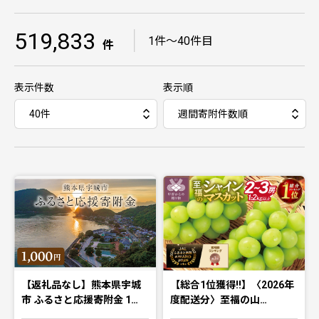
519,833
｜
1件〜40件目
件
表示件数
表示順
【返礼品なし】熊本県宇城
【総合1位獲得!!】〈2026年
市 ふるさと応援寄附金 1…
度配送分〉至福の山…