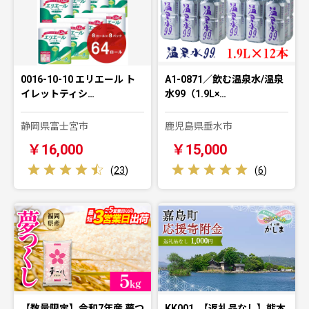
0016-10-10 エリエール ト
A1-0871／飲む温泉水/温泉
イレットティシ…
水99（1.9L×…
静岡県富士宮市
鹿児島県垂水市
￥16,000
￥15,000
(
23
)
(
6
)
【数量限定】令和7年産 夢つ
KK001_【返礼品なし】熊本