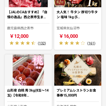
【JALのCAおすすめ】「自
大人気！ 牛タン 厚切り牛タ
慢の逸品」西之表市生ま…
ン 塩味 1kg (5…
鹿児島県西之表市
宮城県気仙沼市
￥12,000
￥16,000
(
132
)
(
161
)
山形産 白桃 秀 3kg(8玉～14
プレミアムレストランお食
玉)【令和8年…
事券15,000円