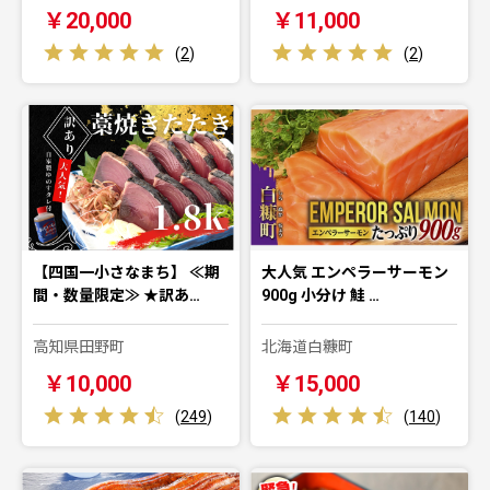
￥20,000
￥11,000
(
2
)
(
2
)
【四国一小さなまち】 ≪期
大人気 エンペラーサーモン
間・数量限定≫ ★訳あ…
900g 小分け 鮭 …
高知県田野町
北海道白糠町
￥10,000
￥15,000
(
249
)
(
140
)