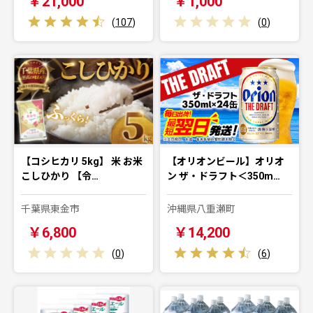
￥21,000
￥1,000
(
107
)
(
0
)
【コシヒカリ 5kg】 米 お米
【オリオンビール】オリオ
こしひかり 【令…
ン ザ・ドラフト＜350m…
千葉県東金市
沖縄県八重瀬町
￥6,800
￥14,200
(
0
)
(
6
)