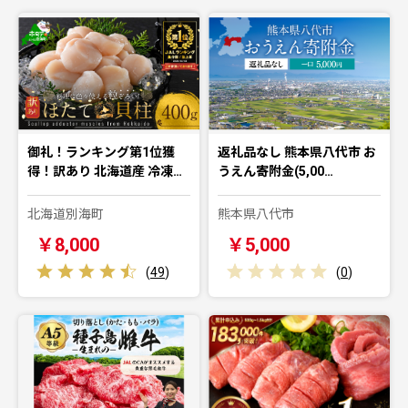
御礼！ランキング第1位獲
返礼品なし 熊本県八代市 お
得！訳あり 北海道産 冷凍…
うえん寄附金(5,00…
北海道別海町
熊本県八代市
￥8,000
￥5,000
(
49
)
(
0
)