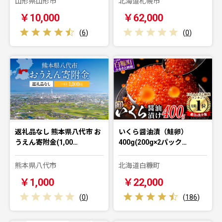
山形県山形市
北海道札幌市
￥10,000
￥62,000
(
6
)
(
0
)
返礼品なし 熊本県八代市 お
いくら醤油漬（鮭卵）
うえん寄附金(1,00…
400g(200g×2パック…
熊本県八代市
北海道白糠町
￥1,000
￥22,000
(
0
)
(
186
)