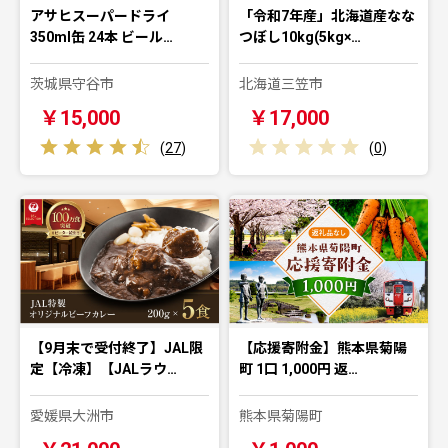
アサヒスーパードライ
「令和7年産」北海道産なな
350ml缶 24本 ビール…
つぼし10kg(5kg×…
茨城県守谷市
北海道三笠市
￥15,000
￥17,000
(
27
)
(
0
)
【9月末で受付終了】JAL限
【応援寄附金】熊本県菊陽
定【冷凍】【JALラウ…
町 1口 1,000円 返…
愛媛県大洲市
熊本県菊陽町