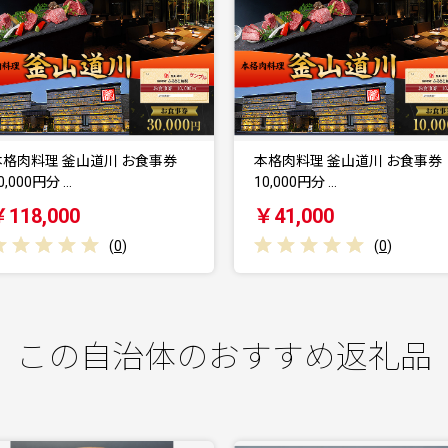
本格肉料理 釜山道川 お食事券
魚沼産夢ひかりキッズミュー
0,000円分 …
カル公演チケット（一般…
￥41,000
￥10,000
(
0
)
(
0
)
この自治体のおすすめ返礼品