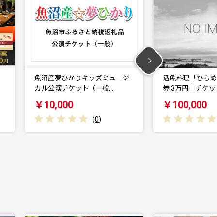
ジ
活魚料理「ひらめ亭」のお食事
活魚料理「ひら
券 3万円｜チケット …
券 9000円｜チケ
￥100,000
￥30,000
(
0
)