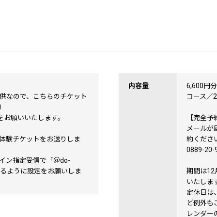
内容量
6,600円分
提供なので、こちらのチケット
コース／
）
約をお願いいたします。
【完全予
メールが届
体験チケットをお送りしま
約くださ
0889-20-
イン指定受信で「＠do-
を許可するように設定をお願いしま
期間は1
いたしま
定休日は
ど例外も
レンダー