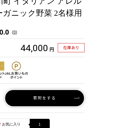
川町 イタリアン アレル
ーガニック野菜 2名様用
0.0
(
0
)
44,000
在庫あり
円
寄附をする
お気に入り
1