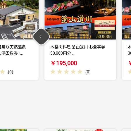
山道川 お食事券
本格肉料理 釜山道川 お食事券
30,000円分 …
1
0
￥118,000
(
0
)
(
0
)