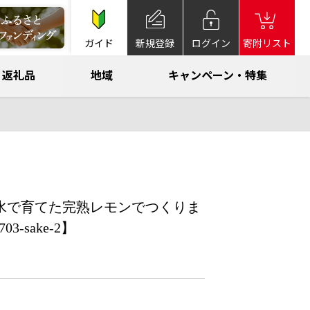
ガイド
新規登録
ログイン
寄附リスト
返礼品
地域
キャンペーン・特集
水で育てた完熟レモンでつくりま
-sake-2】