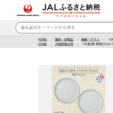
HOME
雑貨・日用品
食器・グラス
《大
HOME
大阪府高石市
《大皿2枚 直径27cm