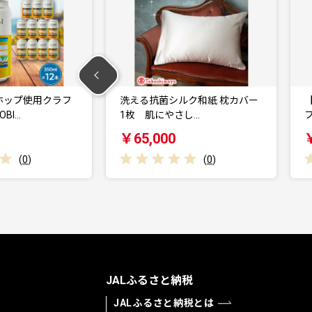
シルク和紙 枕カバー
【手織りネクタイ】丹後ブルー
やさし…
フレスコタイ kus…
0
￥88,000
(
0
)
(
0
)
JALふるさと納税
JALふるさと納税とは