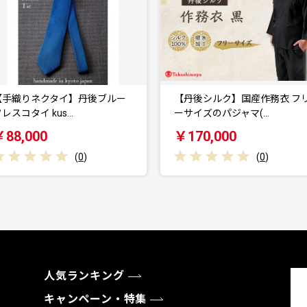
【丹後シルク】国産作務衣 フリ
【与謝野町産ホップ使用ク
ーサイズのパジャマ(…
トビール】 ASOBI…
￥170,000
￥20,000
(
0
)
(
0
)
人気ランキング
キャンペーン・特集