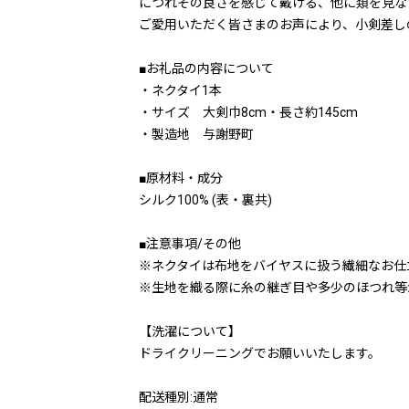
につれその良さを感じて戴ける、他に類を見な
ご愛用いただく皆さまのお声により、小剣差し
■お礼品の内容について
・ネクタイ1本
・サイズ 大剣巾8cm・長さ約145cm
・製造地 与謝野町
■原材料・成分
シルク100% (表・裏共)
■注意事項/その他
※ネクタイは布地をバイヤスに扱う繊細なお仕
※生地を織る際に糸の継ぎ目や多少のほつれ等
【洗濯について】
ドライクリーニングでお願いいたします。
配送種別:通常