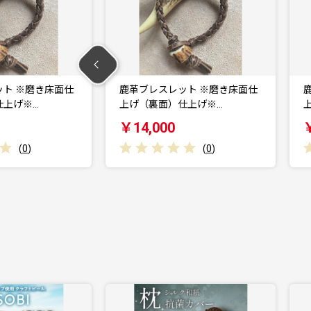
レット ※磨き床面仕
鹿革ブレスレット ※磨き床面仕
）仕上げ※…
上げ（裏面）仕上げ※…
0
￥14,000
(
0
)
(
0
)