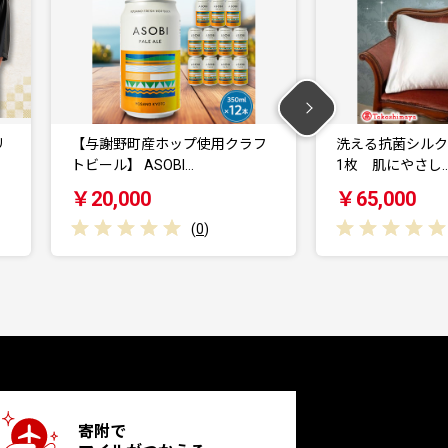
ラフ
洗える抗菌シルク和紙 枕カバー
【手織りネク
1枚 肌にやさし…
フレスコタイ k
￥65,000
￥88,000
(
0
)
寄附で