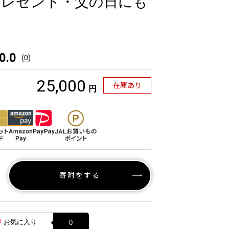
プレゼント・父の日にも
0.0
(
0
)
25,000
在庫あり
円
寄附をする
お気に入り
0