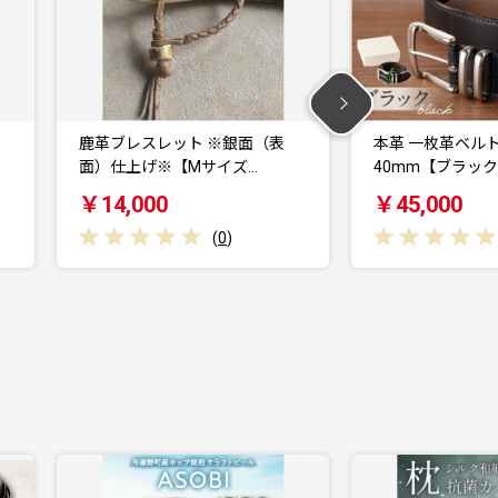
表
本革 一枚革ベルト 4mm厚 幅
本革 一枚革ベル
40mm【ブラック…
30mm【ブラ
￥45,000
￥45,000
(
0
)