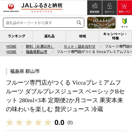
新規登録
ログイン
寄附リスト
ガイド
キャンペーン・
ランキング
返礼品
地域
特集
HOME
飲料（お酒以外）
セット・詰め合わせ
フルーツ専門店が
HOME
福島県郡山市
フルーツ専門店がつくる Viccaプレミアムフル
福島県 郡山市
フルーツ専門店がつくる Viccaプレミアムフ
ルーツ ダブルプレスジュース ベーシックBセ
ット 280ml×3本 定期便2か月コース 果実本来
の味わいを楽しむ 贅沢ジュース 冷蔵
0.0
(
0
)