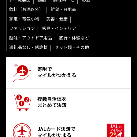
卵・乳製品
麺類
調味料・油
お酒
飲料（お酒以外）
雑貨・日用品
家電・電気小物
美容・健康
ファッション
家具・インテリア
趣味・アウトドア用品
旅行・体験など
返礼品なし・感謝状
セット類・その他
寄附で
マイルがつかえる
複数自治体を
まとめて決済
JALカード決済で
マイルがたまる