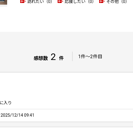
訪れたい（0）
応援したい（0）
その他（0）
2
｜
1件～2件目
感想数
件
に入り
25/12/14 09:41