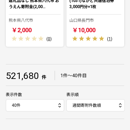
返礼品なし 熊本県八代市 お
(1031)ながと共通宿泊券
うえん寄附金(2,00…
3,000円分×1枚
熊本県八代市
山口県長門市
￥2,000
￥10,000
(
0
)
(
1
)
521,680
｜
1件～40件目
件
表示件数
表示順