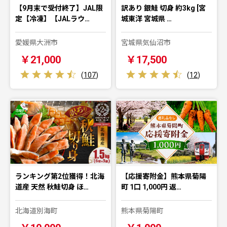
【9月末で受付終了】JAL限
訳あり 銀鮭 切身 約3kg [宮
定【冷凍】【JALラウ…
城東洋 宮城県 …
愛媛県大洲市
宮城県気仙沼市
￥21,000
￥17,500
(
107
)
(
12
)
ランキング第2位獲得！北海
【応援寄附金】熊本県菊陽
道産 天然 秋鮭切身 ほ…
町 1口 1,000円 返…
北海道別海町
熊本県菊陽町