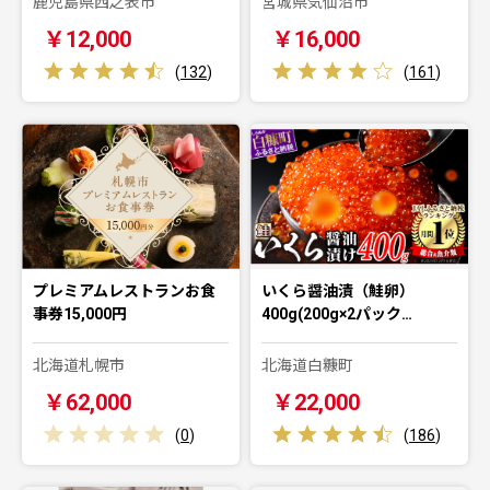
鹿児島県西之表市
宮城県気仙沼市
￥12,000
￥16,000
(
132
)
(
161
)
プレミアムレストランお食
いくら醤油漬（鮭卵）
事券15,000円
400g(200g×2パック…
北海道札幌市
北海道白糠町
￥62,000
￥22,000
(
0
)
(
186
)