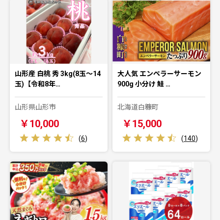
山形産 白桃 秀 3kg(8玉～14
大人気 エンペラーサーモン
玉)【令和8年…
900g 小分け 鮭 …
山形県山形市
北海道白糠町
￥10,000
￥15,000
(
6
)
(
140
)