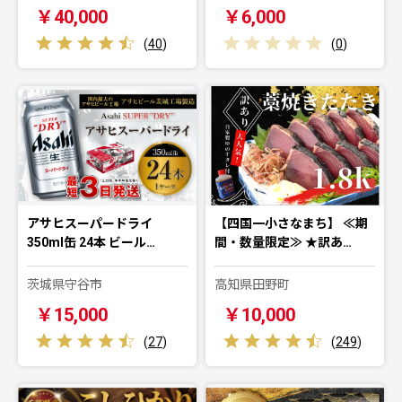
￥40,000
￥6,000
(
40
)
(
0
)
アサヒスーパードライ
【四国一小さなまち】 ≪期
350ml缶 24本 ビール…
間・数量限定≫ ★訳あ…
茨城県守谷市
高知県田野町
￥15,000
￥10,000
(
27
)
(
249
)