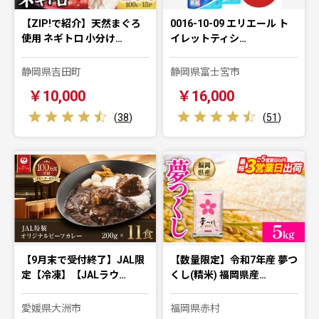
【ZIP!で紹介】天然まぐろ
0016-10-09 エリエール ト
使用 ネギトロ 小分け…
イレットティシ…
静岡県吉田町
静岡県富士宮市
￥10,000
￥16,000
(
38
)
(
51
)
【9月末で受付終了】JAL限
【数量限定】令和7年産 夢つ
定【冷凍】【JALラウ…
くし(精米) 福岡県産…
愛媛県大洲市
福岡県赤村