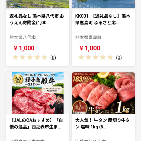
返礼品なし 熊本県八代市 お
KK001_【返礼品なし】熊本
うえん寄附金(1,00…
県嘉島町 ふるさと応…
熊本県八代市
熊本県嘉島町
￥1,000
￥1,000
(
0
)
(
0
)
【JALのCAおすすめ】「自
大人気！ 牛タン 厚切り牛タ
慢の逸品」西之表市生ま…
ン 塩味 1kg (5…