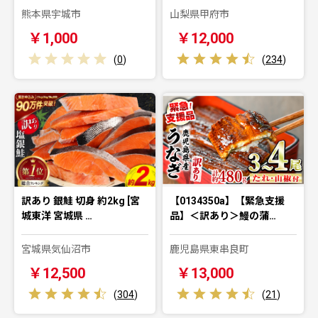
熊本県宇城市
山梨県甲府市
￥1,000
￥12,000
(
0
)
(
234
)
訳あり 銀鮭 切身 約2kg [宮
【0134350a】【緊急支援
城東洋 宮城県 …
品】＜訳あり＞鰻の蒲…
宮城県気仙沼市
鹿児島県東串良町
￥12,500
￥13,000
(
304
)
(
21
)