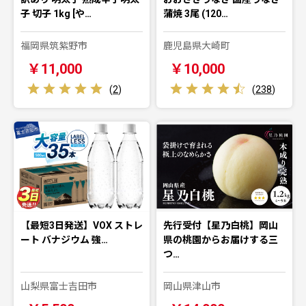
子 切子 1kg [や…
蒲焼 3尾 (120…
福岡県筑紫野市
鹿児島県大崎町
￥11,000
￥10,000
(
2
)
(
238
)
【最短3日発送】VOX ストレ
先行受付【星乃白桃】岡山
ート バナジウム 強…
県の桃園からお届けする三
つ…
山梨県富士吉田市
岡山県津山市