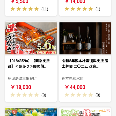
￥5,500
￥14,000
(
11
)
(
1
)
【0184359a】【緊急支援
令和8年熊本地震復興支援 産
品】＜訳あり＞鰻の蒲…
土神宴 二〇二五 改良…
鹿児島県東串良町
熊本県和水町
￥18,000
￥44,000
(
0
)
(
0
)