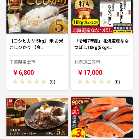
【コシヒカリ 5kg】 米 お米
「令和7年産」北海道産なな
こしひかり 【令…
つぼし10kg(5kg×…
千葉県東金市
北海道三笠市
￥6,800
￥17,000
(
0
)
(
0
)