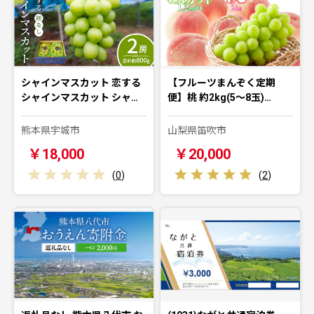
シャインマスカット 恋する
【フルーツまんぞく定期
シャインマスカット シャ…
便】桃 約2kg(5～8玉)…
熊本県宇城市
山梨県笛吹市
￥18,000
￥20,000
(
0
)
(
2
)