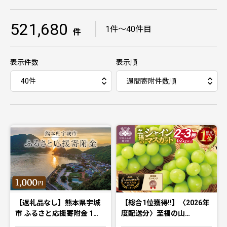
521,680
｜
1件〜40件目
件
表示件数
表示順
【返礼品なし】熊本県宇城
【総合1位獲得!!】〈2026年
市 ふるさと応援寄附金 1…
度配送分〉至福の山…