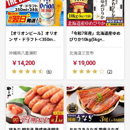
【オリオンビール】オリオ
「令和7年産」北海道産ゆめ
ン ザ・ドラフト＜350m…
ぴりか10kg(5kg×…
沖縄県八重瀬町
北海道三笠市
￥14,200
￥19,000
(
6
)
(
2
)
訳あり 明太子 熟成辛子明太
おおさきうなぎ 国産うなぎ