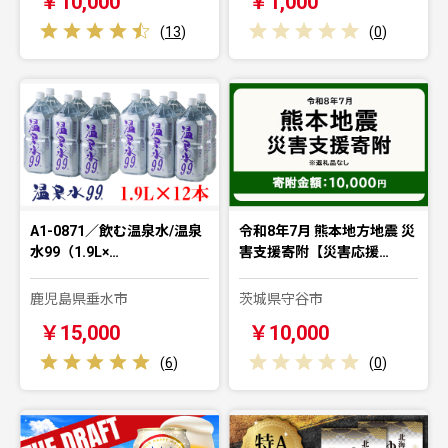
￥10,000
￥1,000
(
13
)
(
0
)
A1-0871／飲む温泉水/温泉
令和8年7月 熊本地方地震 災
水99（1.9L×…
害支援寄附【災害応援…
鹿児島県垂水市
茨城県守谷市
￥15,000
￥10,000
(
6
)
(
0
)