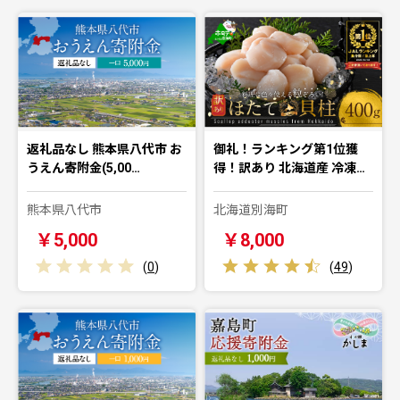
返礼品なし 熊本県八代市 お
御礼！ランキング第1位獲
うえん寄附金(5,00…
得！訳あり 北海道産 冷凍…
熊本県八代市
北海道別海町
￥5,000
￥8,000
(
0
)
(
49
)