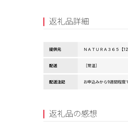
返礼品詳細
提供元
ＮＡＴＵＲＡ３６５【121
配送
［常温］
配送注記
お申込みから9週間程度
返礼品の感想