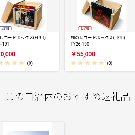
桐のレコードボックス(LP用)
桐製シューズボックス(ハイカ
Y26-190
ト、横型) FY26…
￥55,000
￥103,000
(
0
)
(
0
)
この自治体のおすすめ返礼品