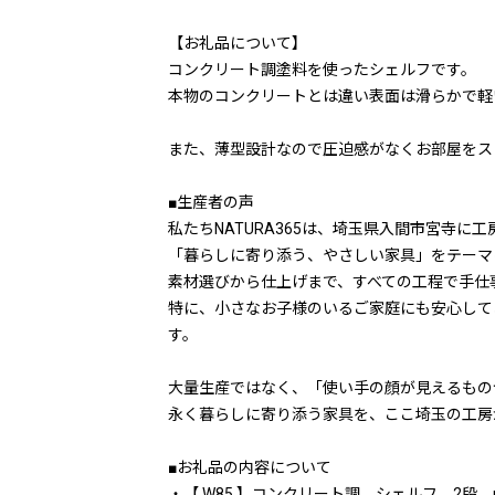
【お礼品について】
コンクリート調塗料を使ったシェルフです。
本物のコンクリートとは違い表面は滑らかで軽
また、薄型設計なので圧迫感がなくお部屋をス
■生産者の声
私たちNATURA365は、埼玉県入間市宮寺に
「暮らしに寄り添う、やさしい家具」をテーマ
素材選びから仕上げまで、すべての工程で手仕
特に、小さなお子様のいるご家庭にも安心して
す。
大量生産ではなく、「使い手の顔が見えるもの
永く暮らしに寄り添う家具を、ここ埼玉の工房
■お礼品の内容について
・【 W85 】コンクリート調 シェルフ 2段 na