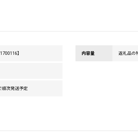
700116】
内容量
返礼品の
で順次発送予定