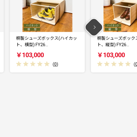
ッ
桐製シューズボックス(ハイカッ
桐製シューズボッ
ト、縦型) FY26…
ト、横型) FY26…
￥103,000
￥88,000
(
0
)