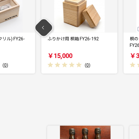
FY26-192
桐のレコードボックス(EP用)
FY26-191
F
￥30,000
(
0
)
(
0
)