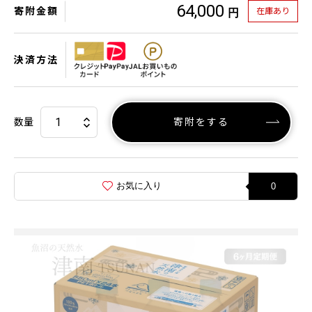
64,000
寄附金額
在庫あり
円
決済方法
数量
寄附をする
お気に入り
0