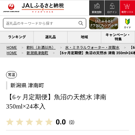
新規登録
ログイン
寄附リスト
ガイド
キャンペーン・
ランキング
返礼品
地域
特集
HOME
飲料（お酒以外）
水・ミネラルウォーター・炭酸水
【6
HOME
新潟県津南町
【6ヶ月定期便】魚沼の天然水 津南 350ml×24
常温
新潟県 津南町
【6ヶ月定期便】魚沼の天然水 津南
350ml×24本入
0.0
(
0
)