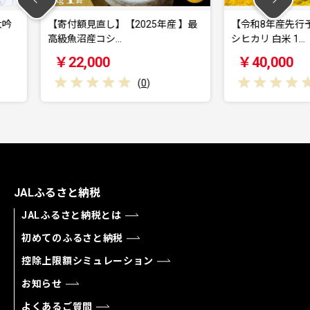
【2025年産 】最
【令和8年産先行予約】【魚沼産コ
【
…
シヒカリ 白米 1…
賞】
￥40,000
￥
(
0
)
(
0
)
JALふるさと納税
JALふるさと納税とは
初めてのふるさと納税
控除上限額シミュレーション
お知らせ
よくあるご質問