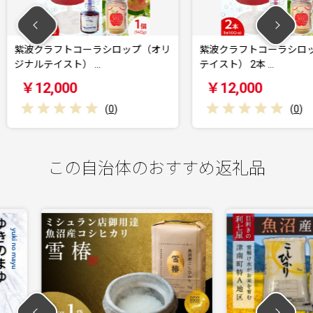
ラシロップ（オリ
紫波クラフトコーラシロップ（黄昏
紫波
…
テイスト） 2本 …
まりテ
￥12,000
￥1
(
0
)
(
0
)
この自治体のおすすめ返礼品