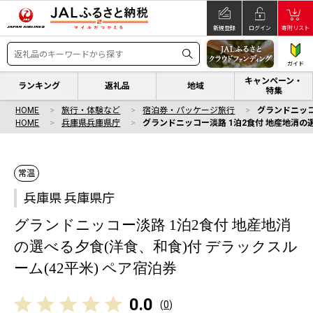
新規登録
ログイン
寄附リスト
ガイド
キャンペーン・
ランキング
返礼品
地域
特集
HOME
旅行・体験など
宿泊券・パッケージ旅行
グランドニッコ
HOME
兵庫県兵庫県庁
グランドニッコー淡路 1泊2食付 地産地消の選
常温
兵庫県 兵庫県庁
グランドニッコー淡路 1泊2食付 地産地消
の選べる夕食(洋食、和食)付 デラックスル
ーム(42平米) ペア宿泊券
0.0
(
0
)