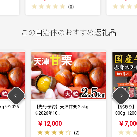
(
0
)
(
0
)
この自治体のおすすめ返礼品
】天津甘栗 2.5kg
【訳あり】国産 赤身スライス
10…
800g（200g×…
000
￥7,000
(
2
)
(
0
)