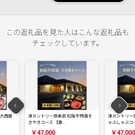
この返礼品を見た人はこんな返礼品も
チェックしています。
部 松阪牛特選す
津カントリー倶楽部 松阪牛特選し
津カ
…
ゃぶしゃぶコース …
板焼
￥47,000
￥