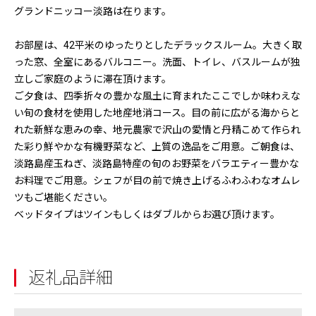
グランドニッコー淡路は在ります。
お部屋は、42平米のゆったりとしたデラックスルーム。大きく取
った窓、全室にあるバルコニー。洗面、トイレ、バスルームが独
立しご家庭のように滞在頂けます。
ご夕食は、四季折々の豊かな風土に育まれたここでしか味わえな
い旬の食材を使用した地産地消コース。目の前に広がる海からと
れた新鮮な恵みの幸、地元農家で沢山の愛情と丹精こめて作られ
た彩り鮮やかな有機野菜など、上質の逸品をご用意。ご朝食は、
淡路島産玉ねぎ、淡路島特産の旬のお野菜をバラエティー豊かな
お料理でご用意。シェフが目の前で焼き上げるふわふわなオムレ
ツもご堪能ください。
ベッドタイプはツインもしくはダブルからお選び頂けます。
返礼品詳細