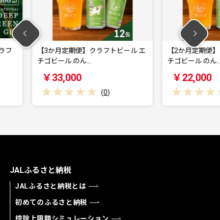
ラフトビール エ
【2か月定期便】クラフトビール エ
【3か
チゴビール のん…
チゴビ
￥22,000
￥3
(
0
)
(
0
)
JALふるさと納税
JALふるさと納税とは
初めてのふるさと納税
控除上限額シミュレーション