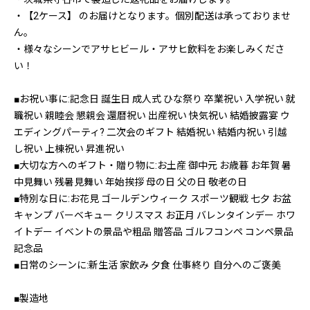
・【2ケース】 のお届けとなります。個別配送は承っておりませ
ん。
・様々なシーンでアサヒビール・アサヒ飲料をお楽しみくださ
い！
■お祝い事に:記念日 誕生日 成人式 ひな祭り 卒業祝い 入学祝い 就
職祝い 親睦会 懇親会 還暦祝い 出産祝い 快気祝い 結婚披露宴 ウ
エディングパーティ? 二次会のギフト 結婚祝い 結婚内祝い 引越
し祝い 上棟祝い 昇進祝い
■大切な方へのギフト・贈り物に:お土産 御中元 お歳暮 お年賀 暑
中見舞い 残暑見舞い 年始挨拶 母の日 父の日 敬老の日
■特別な日に:お花見 ゴールデンウィーク スポーツ観戦 七夕 お盆
キャンプ バーベキュー クリスマス お正月 バレンタインデー ホワ
イトデー イベントの景品や粗品 贈答品 ゴルフコンペ コンペ景品
記念品
■日常のシーンに:新生活 家飲み 夕食 仕事終り 自分へのご褒美
■製造地