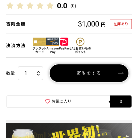
0.0
(
0
)
31,000
寄附金額
在庫あり
円
決済方法
数量
寄附をする
お気に入り
0