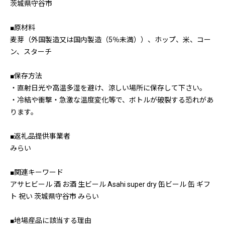
茨城県守谷市
■原材料
麦芽（外国製造又は国内製造（5％未満））、ホップ、米、コー
ン、スターチ
■保存方法
・直射日光や高温多湿を避け、涼しい場所に保存して下さい。
・冷結や衝撃・急激な温度変化等で、ボトルが破裂する恐れがあ
ります。
■返礼品提供事業者
みらい
■関連キーワード
アサヒビール 酒 お酒 生ビール Asahi super dry 缶ビール 缶 ギフ
ト 祝い 茨城県守谷市 みらい
■地場産品に該当する理由