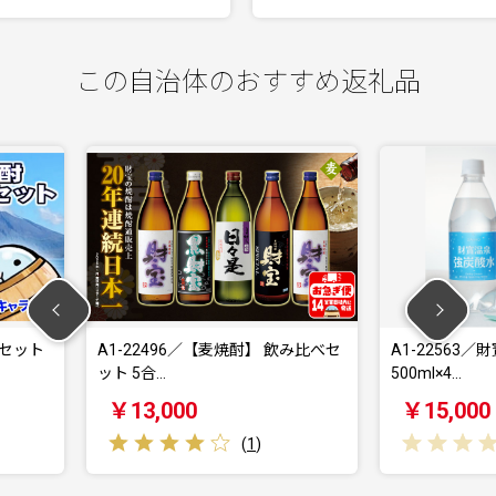
この自治体のおすすめ返礼品
／【麦焼酎】 飲み比べセ
A1-22563／財寶温泉強炭酸水
A
500ml×4…
5
￥15,000
(
1
)
(
0
)