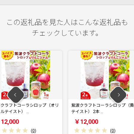
この返礼品を見た人はこんな返礼品も
チェックしています。
シロップ（オリ
紫波クラフトコーラシロップ（黄昏
紫波ク
テイスト） 2本 …
まりテイス
￥12,000
￥12
0
)
(
0
)