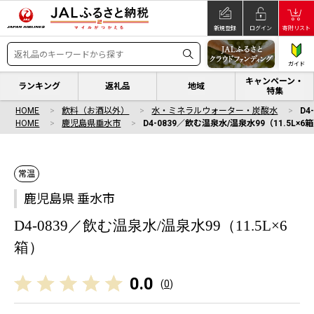
新規登録
ログイン
寄附リスト
ガイド
キャンペーン・
ランキング
返礼品
地域
特集
HOME
飲料（お酒以外）
水・ミネラルウォーター・炭酸水
D4
HOME
鹿児島県垂水市
D4-0839／飲む温泉水/温泉水99（11.5L×6
常温
鹿児島県 垂水市
D4-0839／飲む温泉水/温泉水99（11.5L×6
箱）
0.0
(
0
)