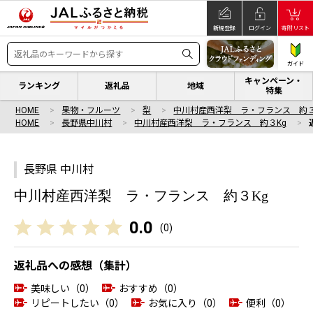
新規登録
ログイン
寄附リスト
ガイド
キャンペーン・
ランキング
返礼品
地域
特集
HOME
果物・フルーツ
梨
中川村産西洋梨 ラ・フランス 約３
HOME
長野県中川村
中川村産西洋梨 ラ・フランス 約３Kg
長野県 中川村
中川村産西洋梨 ラ・フランス 約３Kg
0.0
(
0
)
返礼品への感想（集計）
美味しい（0）
おすすめ（0）
リピートしたい（0）
お気に入り（0）
便利（0）