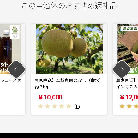
この自治体のおすすめ返礼品
送】森越農園のなし（幸水）
農家直送】宮下ぶどう園直送 シャ
インマスカット 約…
,000
￥12,000
(
0
)
(
1
)