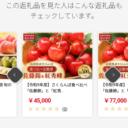
この返礼品を見た人はこんな返礼品も
チェックしています。
さくらんぼ食べ比べ
【令和9年産】さくらんぼ食べ比べ
【
紅秀…
「佐藤錦」と「紅秀…
峰」
￥77,000
￥
(
0
)
(
0
)