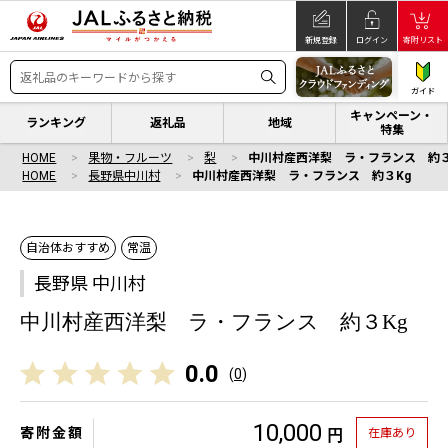
新規登録
ログイン
寄附リスト
ガイド
キャンペーン・
ランキング
返礼品
地域
特集
HOME
果物・フルーツ
梨
中川村産西洋梨 ラ・フランス 約３
HOME
長野県中川村
中川村産西洋梨 ラ・フランス 約３Kg
自治体おすすめ
常温
長野県 中川村
中川村産西洋梨 ラ・フランス 約３Kg
0.0
(
0
)
10,000
寄附金額
在庫あり
円