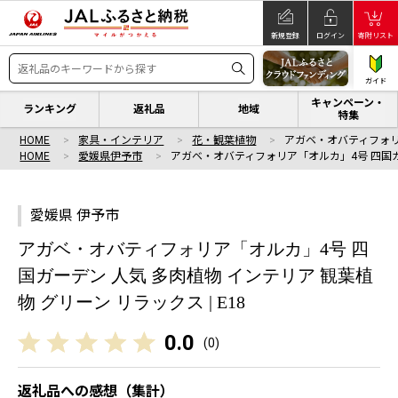
新規登録
ログイン
寄附リスト
ガイド
キャンペーン・
ランキング
返礼品
地域
特集
HOME
家具・インテリア
花・観葉植物
アガベ・オバティフォリ
HOME
愛媛県伊予市
アガベ・オバティフォリア「オルカ」4号 四国
愛媛県 伊予市
アガベ・オバティフォリア「オルカ」4号 四
国ガーデン 人気 多肉植物 インテリア 観葉植
物 グリーン リラックス | E18
0.0
(
0
)
返礼品への感想（集計）