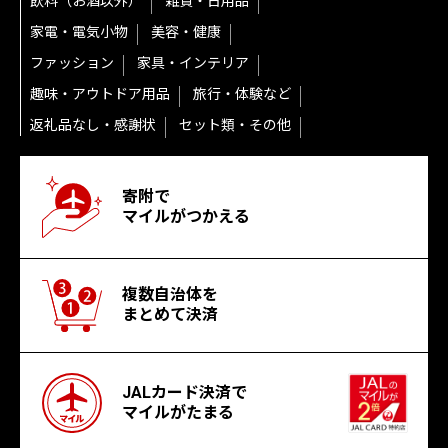
飲料（お酒以外）
雑貨・日用品
家電・電気小物
美容・健康
ファッション
家具・インテリア
趣味・アウトドア用品
旅行・体験など
返礼品なし・感謝状
セット類・その他
寄附で
マイルがつかえる
複数自治体を
まとめて決済
JALカード決済で
マイルがたまる