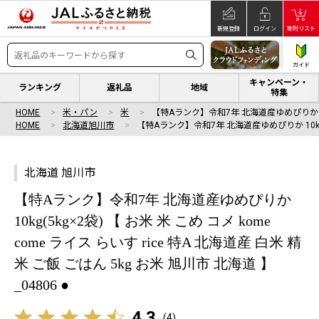
新規登録
ログイン
寄附リスト
ガイド
キャンペーン・
ランキング
返礼品
地域
特集
HOME
米・パン
米
【特Aランク】令和7年 北海道産ゆめぴりか 
HOME
北海道旭川市
【特Aランク】令和7年 北海道産ゆめぴりか 10
北海道 旭川市
【特Aランク】令和7年 北海道産ゆめぴりか
10kg(5kg×2袋) 【 お米 米 こめ コメ kome
come ライス らいす rice 特A 北海道産 白米 精
米 ご飯 ごはん 5kg お米 旭川市 北海道 】
_04806 ●
4.3
(
4
)