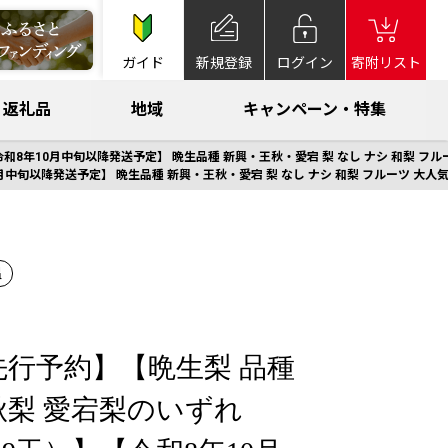
ガイド
新規登録
ログイン
寄附リスト
返礼品
地域
キャンペーン・特集
8年10月中旬以降発送予定】 晩生品種 新興・王秋・愛宕 梨 なし ナシ 和梨 フルーツ 大
旬以降発送予定】 晩生品種 新興・王秋・愛宕 梨 なし ナシ 和梨 フルーツ 大人気 人気 
温
 先行予約】【晩生梨 品種
秋梨 愛宕梨のいずれ