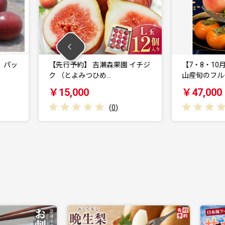
吉瀬森果園 イチジ
【7・8・10月 全3回】紀州和歌
ひめ…
山産旬のフルーツ…
￥47,000
(
0
)
(
0
)