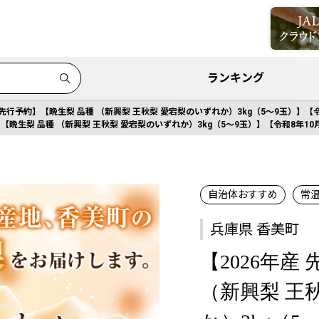
ランキング
 先行予約】【晩生梨 品種 （新興梨 王秋梨 愛宕梨のいずれか）3kg（5～9玉）】【令和
】【晩生梨 品種 （新興梨 王秋梨 愛宕梨のいずれか）3kg（5～9玉）】【令和8年10月中
自治体おすすめ
常
兵庫県 香美町
【2026年産
（新興梨 王