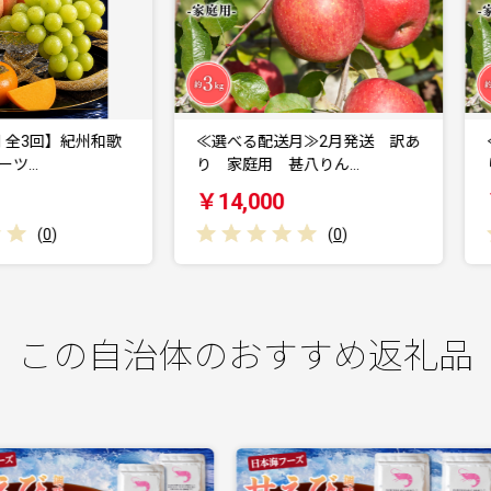
≪選べる配送月≫2月発送 訳あ
≪選べる配送月≫1月発送 訳
り 家庭用 甚八りん…
り 家庭用 甚八りん…
￥14,000
￥14,000
(
0
)
(
0
)
この自治体のおすすめ返礼品