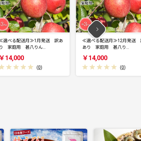
あ
≪選べる配送月≫12月発送 訳
≪選べる配送月≫
あり 家庭用 甚八り…
あり 家庭用 甚
￥14,000
￥14,000
(
0
)