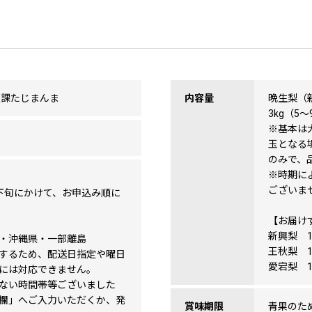
販課たじまんま
内容量
晩生梨（
3kg（5
※基本は
玉となる
のみで、
※時期に
ございま
2月下旬にかけて、お申込み順に
【お届け
新興梨 1
・沖縄県・一部離島
王秋梨 1
するため、配送日指定や曜日
愛宕梨 1
には対応できません。
ない時間帯等ございました
欄」へご入力いただくか、発
賞味期限
青果のた