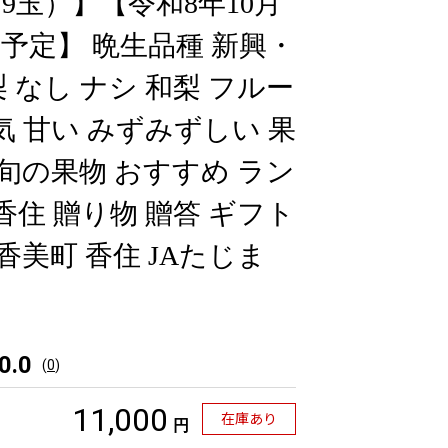
～9玉）】【令和8年10月
予定】 晩生品種 新興・
 なし ナシ 和梨 フルー
気 甘い みずみずしい 果
 旬の果物 おすすめ ラン
香住 贈り物 贈答 ギフト
 香美町 香住 JAたじま
0.0
(
0
)
11,000
在庫あり
円