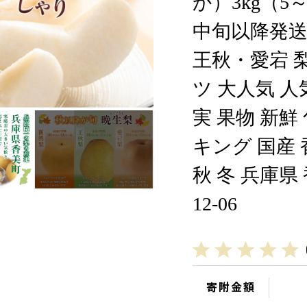
か）3kg（5
中旬以降発送
王秋・愛宕 梨
ツ 大人気 人
実 果物 新鮮
キング 国産 
秋 冬 兵庫県
12-06
寄附金額