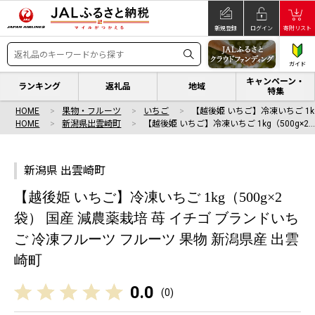
新規登録
ログイン
寄附リスト
ガイド
キャンペーン・
ランキング
返礼品
地域
特集
HOME
果物・フルーツ
いちご
【越後姫 いちご】冷凍いちご 1kg
HOME
新潟県出雲崎町
【越後姫 いちご】冷凍いちご 1kg（500g×2
新潟県 出雲崎町
【越後姫 いちご】冷凍いちご 1kg（500g×2
袋） 国産 減農薬栽培 苺 イチゴ ブランドいち
ご 冷凍フルーツ フルーツ 果物 新潟県産 出雲
崎町
0.0
(
0
)