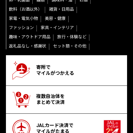
卵・乳製品
麺類
調味料・油
お酒
飲料（お酒以外）
雑貨・日用品
家電・電気小物
美容・健康
ファッション
家具・インテリア
趣味・アウトドア用品
旅行・体験など
返礼品なし・感謝状
セット類・その他
寄附で
マイルがつかえる
複数自治体を
まとめて決済
JALカード決済で
マイルがたまる