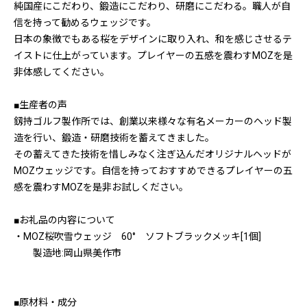
純国産にこだわり、鍛造にこだわり、研磨にこだわる。職人が自
信を持って勧めるウェッジです。
日本の象徴でもある桜をデザインに取り入れ、和を感じさせるテ
イストに仕上がっています。プレイヤーの五感を震わすMOZを是
非体感してください。
■生産者の声
釼持ゴルフ製作所では、創業以来様々な有名メーカーのヘッド製
造を行い、鍛造・研磨技術を蓄えてきました。
その蓄えてきた技術を惜しみなく注ぎ込んだオリジナルヘッドが
MOZウェッジです。自信を持っておすすめできるプレイヤーの五
感を震わすMOZを是非お試しください。
■お礼品の内容について
・MOZ桜吹雪ウェッジ 60° ソフトブラックメッキ[1個]
製造地:岡山県美作市
■原材料・成分