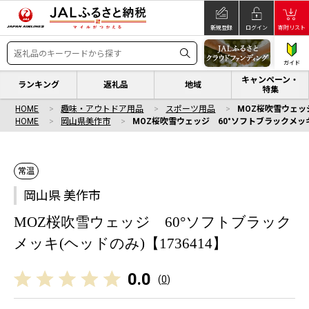
新規登録
ログイン
寄附リスト
ガイド
キャンペーン・
ランキング
返礼品
地域
特集
HOME
趣味・アウトドア用品
スポーツ用品
MOZ桜吹雪ウェッジ
HOME
岡山県美作市
MOZ桜吹雪ウェッジ 60°ソフトブラックメッキ(
常温
岡山県 美作市
MOZ桜吹雪ウェッジ 60°ソフトブラック
メッキ(ヘッドのみ)【1736414】
0.0
(
0
)