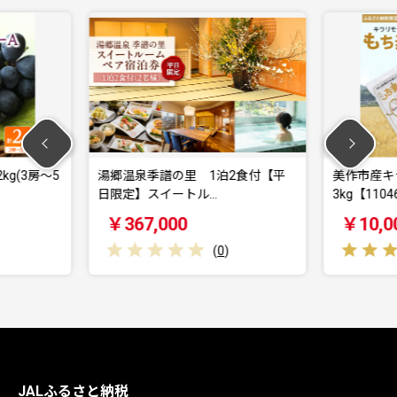
の里 1泊2食付【平
美作市産キラリモチ もち麦くん
イートル…
3kg【11046…
00
￥10,000
(
0
)
(
1
)
JALふるさと納税