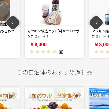
マツキン醸造セット[4] かつおでポ
マツキン醸造セット[3] か
ン酢セット(イ…
酢セット(イカ…
￥8,000
￥8,000
(
0
)
(
0
)
この自治体のおすすめ返礼品