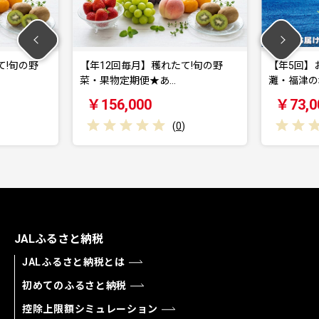
の野
【年12回毎月】穫れたて!旬の野
【年5回】お魚
菜・果物定期便★あ…
灘・福津の地魚
￥156,000
￥73,000
(
0
)
JALふるさと納税
JALふるさと納税とは
初めてのふるさと納税
控除上限額シミュレーション