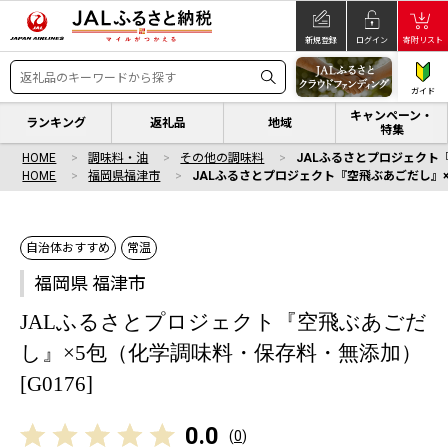
新規登録
ログイン
寄附リスト
ガイド
キャンペーン・
ランキング
返礼品
地域
特集
HOME
調味料・油
その他の調味料
JALふるさとプロジェクト『
HOME
福岡県福津市
JALふるさとプロジェクト『空飛ぶあごだし』×5
自治体おすすめ
常温
福岡県 福津市
JALふるさとプロジェクト『空飛ぶあごだ
し』×5包（化学調味料・保存料・無添加）
[G0176]
0.0
(
0
)