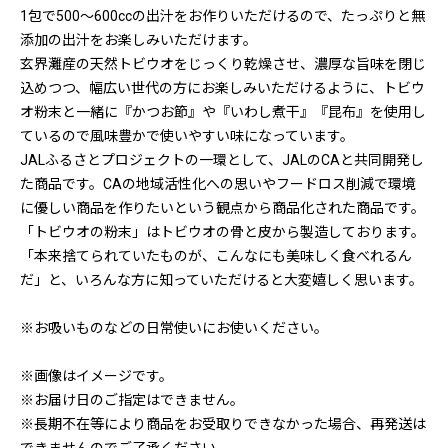
1包で500～600ccの出汁をお作りいただけるので、たっぷりと無
添加の出汁をお楽しみいただけます。
玄界灘産の天然トビウオをじっくり乾燥させ、濃厚な旨味を閉じ
込めつつ、幅広い世代の方にお楽しみいただけるように、トビウ
オ粉末と一緒に『かつお節』や『いわし煮干』『昆布』を使用し
ているので風味豊かで使いやすい味になっています。
JALふるさとプロジェクトの一環として、JALのCAと共同開発し
た商品です。CAの地域活性化への思いやフードロス削減で環境
に優しい商品を作りたいという観点から商品化された商品です。
「トビウオの粉末」はトビウオの骨と皮から製造しております。
「本来捨てられていたものが、こんなにも美味しく食べれるん
だ」と、いろんな方に知っていただけると大変嬉しく思います。
※お吸いものなどの日常使いにお使いください。
※画像はイメージです。
※お届け日のご指定はできません。
※長期不在等により商品をお受取りできなかった場合、再発送は