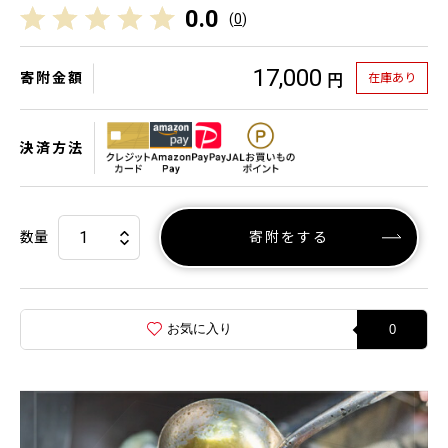
0.0
(
0
)
17,000
寄附金額
在庫あり
円
決済方法
数量
寄附をする
お気に入り
0