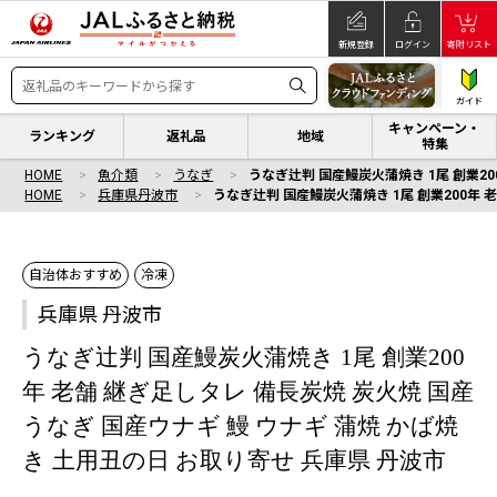
新規登録
ログイン
寄附リスト
ガイド
キャンペーン・
ランキング
返礼品
地域
特集
HOME
魚介類
うなぎ
うなぎ辻判 国産鰻炭火蒲焼き 1尾 創業20
HOME
兵庫県丹波市
うなぎ辻判 国産鰻炭火蒲焼き 1尾 創業200年 
自治体おすすめ
冷凍
兵庫県 丹波市
うなぎ辻判 国産鰻炭火蒲焼き 1尾 創業200
年 老舗 継ぎ足しタレ 備長炭焼 炭火焼 国産
うなぎ 国産ウナギ 鰻 ウナギ 蒲焼 かば焼
き 土用丑の日 お取り寄せ 兵庫県 丹波市