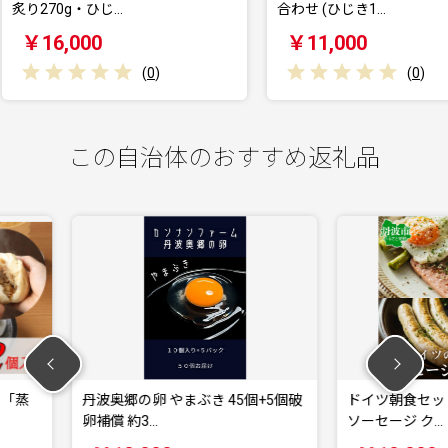
合わせ (ひじき1…
￥11,000
￥18
(
0
)
(
0
)
この自治体のおすすめ返礼品
ぶき 45個+5個破
ドイツ朝食セット 4種類入り ハーブ
神戸
ソーセージ ク…
産 