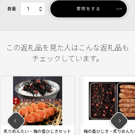
数量
寄附をする
この返礼品を見た人はこんな返礼品も
チェックしています。
香ひじきセット
梅の香ひじき・炙りめんたい 詰め
直火焼き