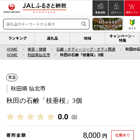
新規登録
ログイン
寄附リスト
ガイド
キャンペーン・
ランキング
返礼品
地域
特集
HOME
美容・健康
石鹸・ボディーソープ・ボディ関連
秋田の石
HOME
秋田県仙北市
秋田の石鹸「枝垂桜」3個
常温
秋田県 仙北市
秋田の石鹸「枝垂桜」3個
0.0
(
0
)
8,000
寄附金額
在庫あり
円