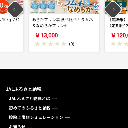
kg 令和
あきたプリン亭 食べ比べ！ラムネ
【無洗米】＜
＆なめらかプリンセ…
《定期便12ヶ
￥13,000
￥120,0
(
0
)
JALふるさと納税
JALふるさと納税とは
初めてのふるさと納税
控除上限額シミュレーション
お知らせ