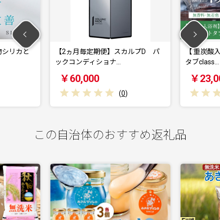
【2ヵ月毎定期便】スカルプD パ
【 重炭酸入浴剤 】 薬用長湯
ックコンディショナ…
タブclass…
￥60,000
￥23,000
(
0
)
(
0
)
この自治体のおすすめ返礼品