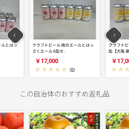
ールとはっ
クラフトビール 桃のエールとはっ
クラフトビ
さくエール 6缶セ…
缶【大阪 
￥17,000
￥17,0
(
0
)
この自治体のおすすめ返礼品