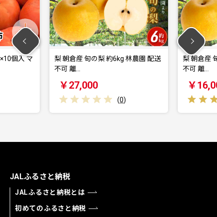
×10個入 マ
梨 朝倉産 旬の梨 約6kg 林農園 配送
梨 朝倉産 
不可 離…
不可 離…
￥27,000
￥16,0
(
0
)
JALふるさと納税
JALふるさと納税とは
初めてのふるさと納税