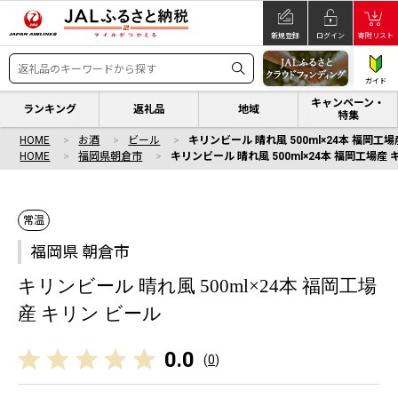
新規登録
ログイン
寄附リスト
ガイド
キャンペーン・
ランキング
返礼品
地域
特集
HOME
お酒
ビール
キリンビール 晴れ風 500ml×24本 福岡工
HOME
福岡県朝倉市
キリンビール 晴れ風 500ml×24本 福岡工場産
常温
福岡県 朝倉市
キリンビール 晴れ風 500ml×24本 福岡工場
産 キリン ビール
0.0
(
0
)