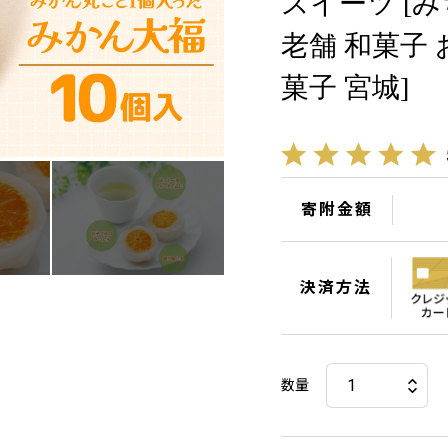
スイーツ [
老舗 和菓子 
菓子 宮城]
寄附金額
決済方法
数量