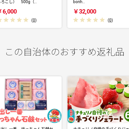
onh…
￥32,000
￥20,000
(
0
)
(
0
)
この自治体のおすすめ返礼品
ナチュリノ自慢の手づくりジェ
和菓子 甘仙堂 みかん丸ごと1