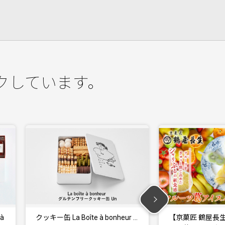
クしています。
 …
【京菓匠 鶴屋長生】「フルー
【京菓匠 鶴屋長