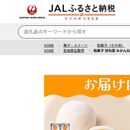
HOME
菓子・スイーツ
和菓子（その他）
HOME
宮城県名取市
和菓子 甘仙堂 みかん丸