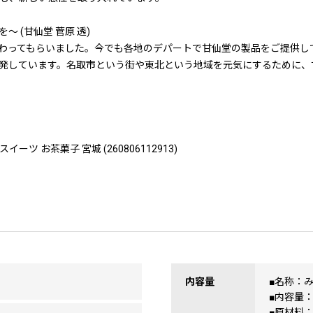
 (甘仙堂 菅原 透)
わってもらいました。今でも各地のデパートで甘仙堂の製品をご提供し
発しています。名取市という街や東北という地域を元気にするために、
ーツ お茶菓子 宮城 (260806112913)
内容量
■名称：
■内容量：
■原材料