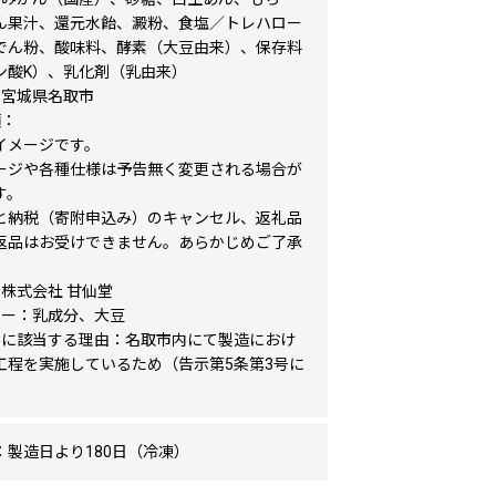
ん果汁、還元水飴、澱粉、食塩／トレハロー
でん粉、酸味料、酵素（大豆由来）、保存料
ン酸K）、乳化剤（乳由来）
：宮城県名取市
項：
イメージです。
ージや各種仕様は予告無く変更される場合が
す。
と納税（寄附申込み）のキャンセル、返礼品
返品はお受けできません。あらかじめご了承
。
：株式会社 甘仙堂
ギー：乳成分、大豆
品に該当する理由：名取市内にて製造におけ
工程を実施しているため（告示第5条第3号に
：製造日より180日（冷凍）