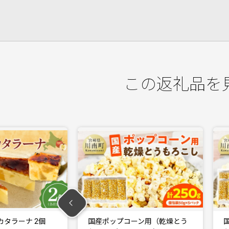
この返礼品を
ーン用（乾燥とう
国産ポップコーン用（乾燥とう
焼