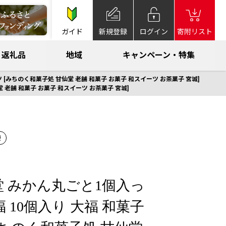
ガイド
新規登録
ログイン
寄附リスト
返礼品
地域
キャンペーン・特集
 [みちのく和菓子処 甘仙堂 老舗 和菓子 お菓子 和スイーツ お茶菓子 宮城]
 老舗 和菓子 お菓子 和スイーツ お茶菓子 宮城]
凍
堂 みかん丸ごと1個入っ
 10個入り 大福 和菓子