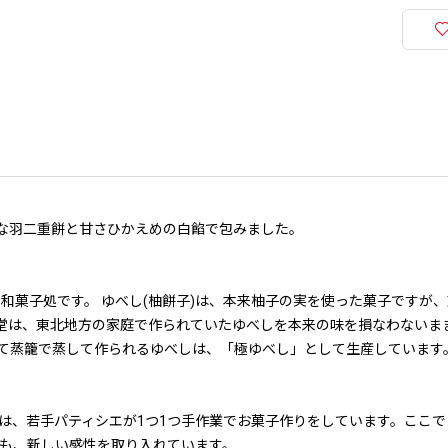
な羽二重餅と甘さひかえめの白餡で包みました。
た和菓子処です。 ゆべし(柚餅子)は、本来柚子の実を使った菓子ですが
仙堂は、東北地方の家庭で作られていたゆべしを本来の味を損なわないま
て蒸籠で蒸して作られるゆべしは、「極ゆべし」として生産しています
は、若手パティシエが1つ1つ手作業でお菓子作りをしています。ここ
らも、新しい感性を取り入れています。