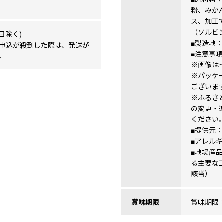
粉、みか
ス、加工
（ソルビ
日除く)
■製造地
申込が殺到した際は、発送が
■注意事
。
※画像は
※パッケ
ございま
※ふるさ
の変更・
ください
■提供元
■アレル
■地場産
る主要な
該当）
賞味期限
賞味期限