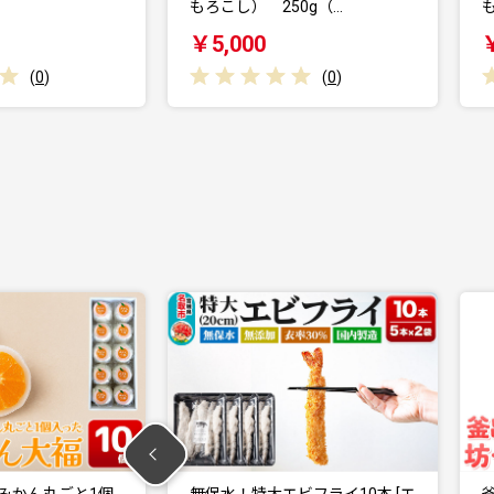
0g（…
もろこし） 500g（…
b
￥6,000
(
0
)
(
0
)
ビフライ10本 [エ
釜出し一番 坊っちゃん石鹸セ