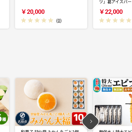
ツ」葛アイスバー15個…
ツ」葛アイスバー
￥22,000
￥9,000
(
0
)
個
無保水！特大エビフライ10本 [エ
釜出し一番 坊っ