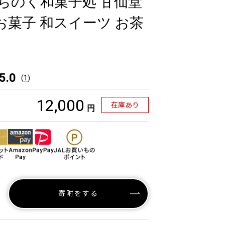
みちのく和菓子処 甘仙堂
お菓子 和スイーツ お茶
5.0
(
1
)
12,000
在庫あり
円
寄附をする