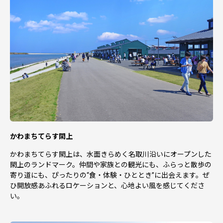
返礼品とは別に、後日、郵送致します。（※1月の寄附は2
月より発送）
「寄附金受領証明書」は控除の適用を受けるために必要な
書類です。ワンストップ特例申請の有無に関わらず、処分
や紛失等しないよう、大切に保管をお願いします。
■ワンストップ特例申請書について
お申し込み時にワンストップ申請について「希望する」を
ご選択いただいた方にのみ、寄附金受領証明書と一緒に郵
送いたします。
【返礼品に関するお問い合わせ先】
かわまちてらす閖上
一般社団法人 名取市観光物産協会
メール：furusato@kankou.natori.miyagi.jp
かわまちてらす閖上は、水面きらめく名取川沿いにオープンした
TEL：022-382-6526（9:00～17:00 月曜定休※祝日の場
閖上のランドマーク。仲間や家族との観光にも、ふらっと散歩の
合は翌日）
寄り道にも、ぴったりの“食・体験・ひととき”に出会えます。ぜ
【受領証やワンストップ特例申請に関するお問い合わせ
ひ開放感あふれるロケーションと、心地よい風を感じてくださ
先】
い。
〒981-1292 宮城県名取市増田字柳田80番地
名取市役所 財政課