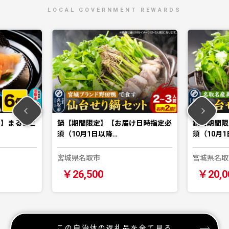
LOCAL GOVERNMENT REWARDS
貝】まるごと
鍋【期間限定】【お届け日時指定必
鍋【期間限
須（10月1日以降…
須（10月1
宮城県名取市
宮城県名取
￥26,500
￥20,0
この自治体の返礼品を全て見る