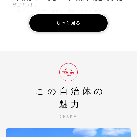
がございます。
何卒ご了承くださいますようお願いいたします。
もっと見る
■お礼の品の発送について
お申込みからお礼の品お届けまでの期間は、返礼品によっ
て異なります。
配送時期目安につきましては、返礼品ページをご確認下さ
い。
※年末年始等の繁忙期や、GW等の長期休暇時は目安より
もお日にちを頂く場合もございます。何卒ご了承ください
ませ。
※発送に関するご希望に添えない場合がございます。
■配送不可地域からのお申し込みについて■
この自治体の
配送不可地域の設定がある返礼品につきましては、後日に
お届け先ご住所の確認をしております。
魅力
配送不可地域の場合は追ってキャンセル処理とさせていた
だき、その旨のご連絡を差し上げる可能性がございます。
CHARM
あらかじめご了承下さい。
■寄附金受領証明書について