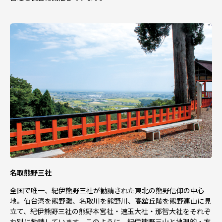
名取熊野三社
全国で唯一、紀伊熊野三社が勧請された東北の熊野信仰の中心
地。仙台湾を熊野灘、名取川を熊野川、高舘丘陵を熊野連山に見
立て、紀伊熊野三社の熊野本宮社・速玉大社・那智大社をそれぞ
れ別に勧請しています。このように、紀伊熊野三山と地理的・方