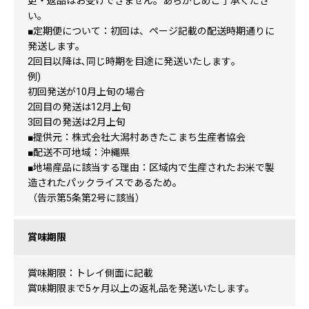
更・返品はお受けできません。あらかじめご了承くださ
い。
■定期便について：初回は、ページ記載の配送時期通りに
発送します。
2回目以降は､同じ時期を目途に発送いたします｡
例)
初回発送が10月上旬の場合
2回目の発送は12月上旬
3回目の発送は2月上旬
■提供元：株式会社大潟村あきたこまち生産者協会
■配送不可地域：沖縄県
■地場産品に該当する理由：区域内で生産されたお米で製
造されたパックライスであるため。
（告示第5条第2号に該当）
賞味期限
賞味期限：トレイ側面に記載
賞味期限まで5ヶ月以上の返礼品を発送いたします。