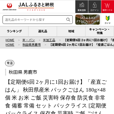
新規登録
ログイン
寄附リスト
ガイド
キャンペーン・
ランキング
返礼品
地域
特集
HOME
米・パン
米加工品
【定期便6回 2ヶ月に1回お届け】「産直
HOME
秋田県男鹿市
【定期便6回 2ヶ月に1回お届け】「産直ごはん」 
常温
秋田県 男鹿市
【定期便6回 2ヶ月に1回お届け】「産直ご
はん」 秋田県産米 パックごはん 180g×48
個 米 お米 ご飯 災害時 保存食 防災食 非常
食 備蓄 常備 セット パックライス [定期便
パックライス 保存食 災害時 ご飯 ごはん