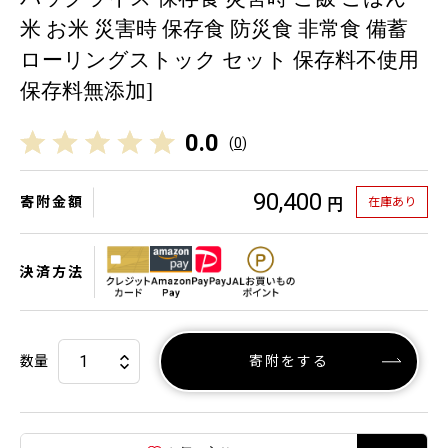
米 お米 災害時 保存食 防災食 非常食 備蓄
ローリングストック セット 保存料不使用
保存料無添加]
0.0
(
0
)
90,400
寄附金額
在庫あり
円
決済方法
数量
寄附をする