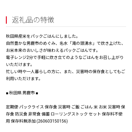
返礼品の特徴
秋田県産米をパックごはんにしました。
自然豊かな男鹿市のめぐみ、名水「滝の頭湧水」で炊き上げた、
お米本来のおいしさが味わえるパックごはんです。
電子レンジ2分で手軽に炊き立てのようなごはんをお召し上がり
いただけます。
忙しい時や一人暮らしの方に、また、災害時の保存食としてもご
利用いただけます。
■ 秋田県 男鹿市 ■
定期便 パックライス 保存食 災害時 ご飯 ごはん 米 お米 災害時 保
存食 防災食 非常食 備蓄 ローリングストック セット 保存料不使
用 保存料無添加 (260603150156)