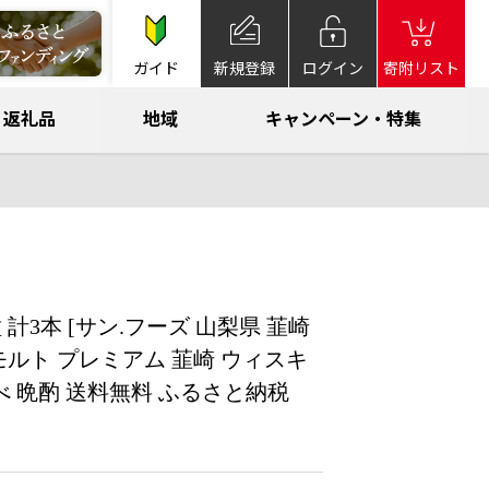
ガイド
新規登録
ログイン
寄附リスト
返礼品
地域
キャンペーン・特集
 計3本 [サン.フーズ 山梨県 韮崎
ュアモルト プレミアム 韮崎 ウィスキ
比べ 晩酌 送料無料 ふるさと納税