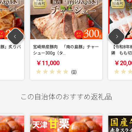
宮崎県産豚肉 「南の島豚」チャー
【令和8年8月発送】宮
シュー300g（タ…
鶏 もも切身IQF …
￥11,000
￥20,000
(
0
)
(
0
)
この自治体のおすすめ返礼品