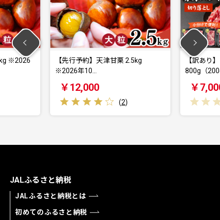
※2026
【先行予約】天津甘栗 2.5kg
【訳あり】国
※2026年10…
800g（200g
￥12,000
￥7,000
(
2
)
JALふるさと納税
JALふるさと納税とは
初めてのふるさと納税