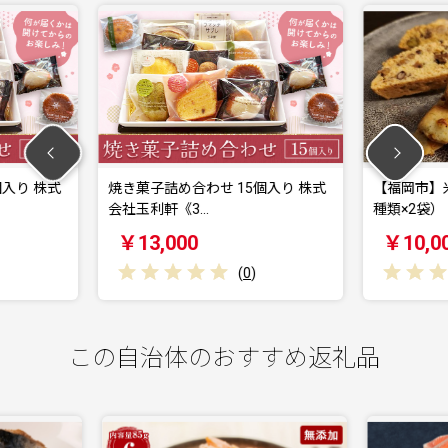
 15個入り 株式
【福岡市】米粉の焼菓子セット（3
抹茶
種類×2袋）
摘み
￥10,000
￥
(
0
)
(
0
)
この自治体のおすすめ返礼品