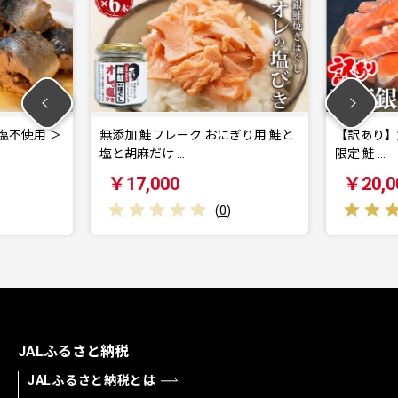
フレーク おにぎり用 鮭と
【訳あり】鮭 銀鮭 切り身 3kg 数量
け …
限定 鮭 …
00
￥20,000
(
0
)
(
5
)
JALふるさと納税
JALふるさと納税とは