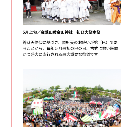
5月上旬／金華山黄金山神社 初巳大祭本祭
辯財天信仰に基づき、辯財天のお使いが蛇（巳）であ
ることから、毎年５月最初の巳の日、古式に倣い厳粛
かつ盛大に斎行される最大重要な祭儀です。