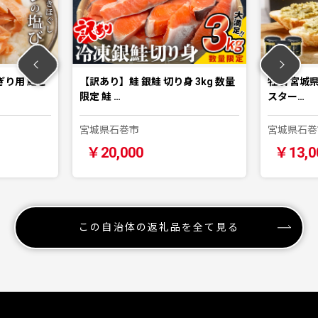
ぎり用 鮭と
【訳あり】鮭 銀鮭 切り身 3kg 数量
牡蠣 宮城県産
限定 鮭 …
スター…
宮城県石巻市
宮城県石巻
￥20,000
￥13,0
この自治体の返礼品を全て見る