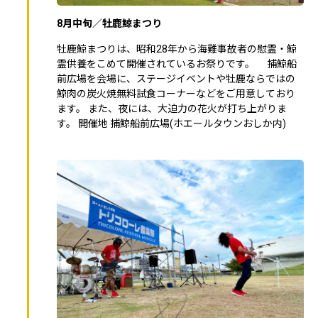
8月中旬／牡鹿鯨まつり
牡鹿鯨まつりは、昭和28年から海難事故者の慰霊・鯨
霊供養をこめて開催されているお祭りです。 捕鯨船
前広場を会場に、ステージイベントや牡鹿ならではの
鯨肉の炭火焼無料試食コーナーなどをご用意しており
ます。 また、夜には、大迫力の花火が打ち上がりま
す。 開催地 捕鯨船前広場(ホエールタウンおしか内)