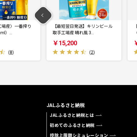
発送】キリンビール
【日清】 ラ王 背油 醤油 1ケース
晴れ風 3…
（12食）｜…
0
￥11,000
(
2
)
(
1
)
JALふるさと納税
JALふるさと納税とは
初めてのふるさと納税
控除上限額シミュレーション