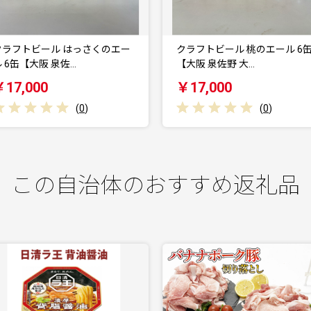
クラフトビール 桃のエール 6缶
【日本ビール】龍馬1865・
【大阪 泉佐野 大…
レモン・NINJA…
￥17,000
￥15,000
(
0
)
(
0
)
この自治体のおすすめ返礼品