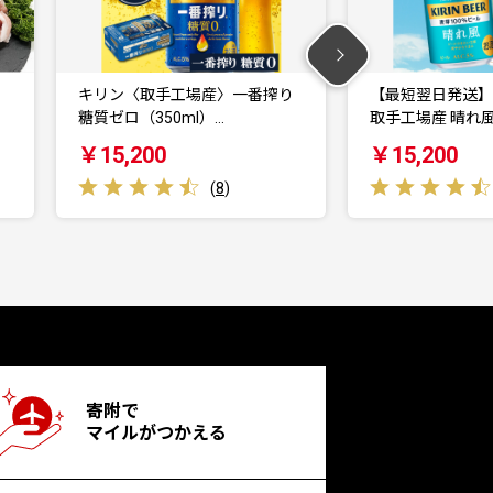
搾り
【最短翌日発送】キリンビール
【日清】 ラ王 
取手工場産 晴れ風 3…
（12食）｜…
￥15,200
￥11,000
(
2
)
寄附で
マイルがつかえる