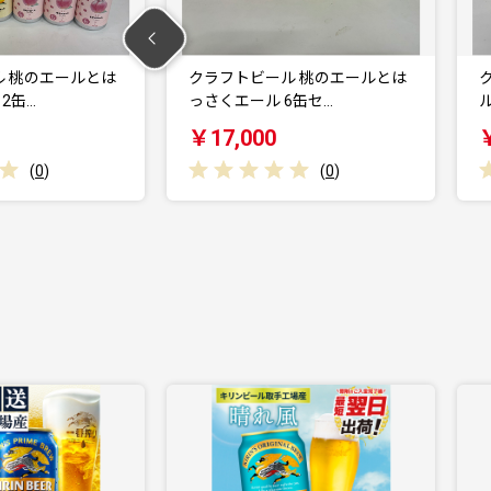
ール 桃のエールとは
クラフトビール はっさくのエー
 6缶セ…
ル 6缶【大阪 泉佐…
0
￥17,000
(
0
)
(
0
)