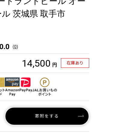
ハートランドビール オー
ル 茨城県 取手市
0.0
(
0
)
14,500
在庫あり
円
寄附をする